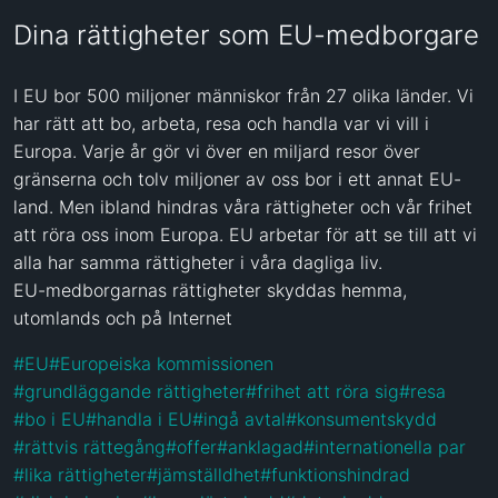
Dina rättigheter som EU-medborgare
I EU bor 500 miljoner människor från 27 olika länder. Vi 
har rätt att bo, arbeta, resa och handla var vi vill i 
Europa. Varje år gör vi över en miljard resor över 
gränserna och tolv miljoner av oss bor i ett annat EU-
land. Men ibland hindras våra rättigheter och vår frihet 
att röra oss inom Europa. EU arbetar för att se till att vi 
alla har samma rättigheter i våra dagliga liv.

EU-medborgarnas rättigheter skyddas hemma, 
utomlands och på Internet
#
EU
#
Europeiska kommissionen
#
grundläggande rättigheter
#
frihet att röra sig
#
resa
#
bo i EU
#
handla i EU
#
ingå avtal
#
konsumentskydd
#
rättvis rättegång
#
offer
#
anklagad
#
internationella par
#
lika rättigheter
#
jämställdhet
#
funktionshindrad