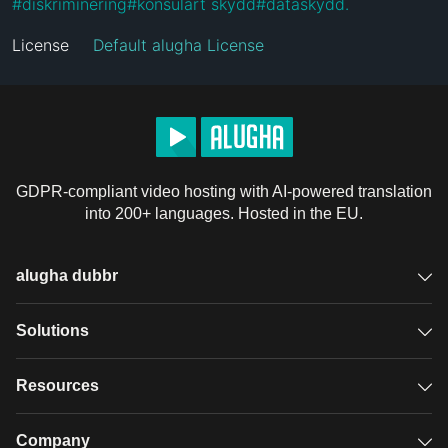
#
diskriminering
#
konsulärt skydd
#
dataskydd.
License
Default alugha License
GDPR-compliant video hosting with AI-powered translation
into 200+ languages. Hosted in the EU.
alugha dubbr
Overview
Solutions
Accessible subtitles
GDPR video hosting
Resources
Audio description
Player
Case studies
Company