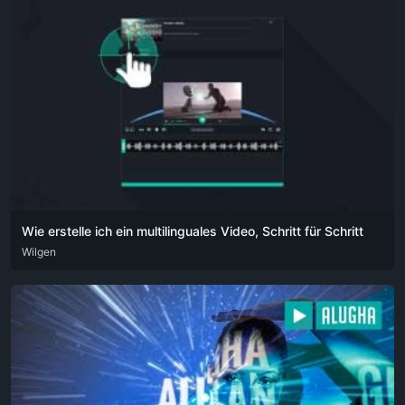
Wie erstelle ich ein multilinguales Video, Schritt für Schritt
ARA
Wilgen
DEU
ENG
HIN
POR
RUS
SPA
ZHO