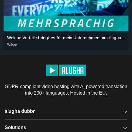
Welche Vorteile bringt es für mein Unternehmen multilinguale Videos auf sozialen Medien zu verwenden
DEU
Wilgen
ENG
POR
POR-BR
GDPR-compliant video hosting with AI-powered translation
into 200+ languages. Hosted in the EU.
alugha dubbr
Overview
Solutions