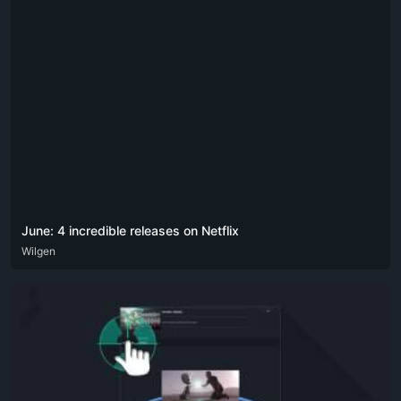
June: 4 incredible releases on Netflix
DEU
Wilgen
ENG
POR