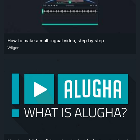
How to make a multilingual video, step by step
ARA
Wilgen
DEU
ENG
HIN
POR
RUS
SPA
ZHO