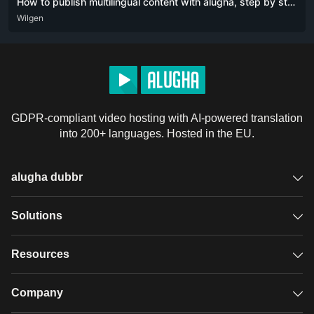
How to publish multilingual content with alugha, step by step
ARA
Wilgen
DEU
ENG
POR
RUS
SPA
ZHO
GDPR-compliant video hosting with AI-powered translation
into 200+ languages. Hosted in the EU.
alugha dubbr
Overview
Solutions
Accessible subtitles
GDPR video hosting
Resources
Audio description
Player
Case studies
Company
Glossary