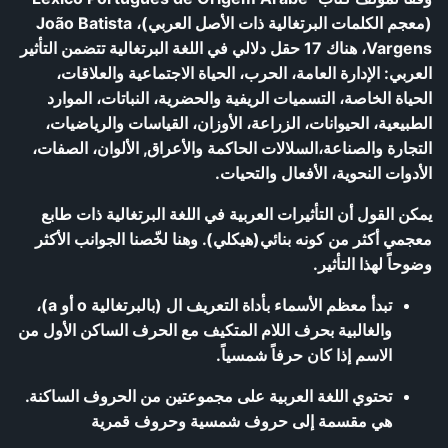
(معجم الكلمات البرتغالية ذات الأصل العربي)، João Batista
Vargens، هناك 17 حقل دلالي في اللغة البرتغالية تتضمن التأثير
العربي: الإدارة العامة، الحرب، الحياة الاجتماعية والعلاقات،
الحياة الخاصة، التسميات الريفية والحضرية، النباتات، الموارد
الطبيعية، الحيوانات، الزراعة، الأوزان، القياسات والرياضيات،
التجارة والصناعة،السلالات الحاكمة والأعراق, الألوان، الصفات،
الأدوات النحوية، الأفعال والتحيات.
يمكن القول أن التأثيرات العربية في اللغة البرتغالية ذات طابع
معجمي أكثر من كونه بنائي(هيكلي). وهنا لخّصنا الجوانب الأكثر
وضوحاً لهذا التأثير.
تبدأ معظم الأسماء بأداة التعريف ال (بالبرتغالية o أو a)،
والغالبية بحرف اللام المتكيف مع الحرف الساكن الأول من
الاسم إذا كان حرفاً شمسياً.
تحتوي اللغة العربية على مجموعتين من الحروف الساكنة.
هي مقسمة إلى حروف شمسية وحروف قمرية