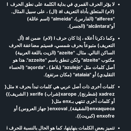
لا يؤثر الحرف القمري في بداية الكلمة على نطق الحرف l
(لام) المتعلق بأداة التعريف al (ال) ، على سبيل المثال.
"alferes" (الفارس)، "almeida" (اسم عائلة)
أو"alcântara" (الجسر).
وكما ذكرنا أعلاه ، إذا كان حرف l (لام) ضمن al (أل
التعريف) متبوعاً بحرف شمسي، فسيتم مضاعفة الحرف
الساكن التالي. مثال. "azeite" (الزيت باللغة العربية)
مكتوب "alzeite" ولكن تنطق باسم "azzeite". هذا هو
أصل كلمات مثل "azulejo" (بلاط) ، "açorda" (الحساء
التقليدي) أو "atalaia" (مكان مرتفع).
كلمات أخرى ذات أصل عربي هي كلمات تبدأ بحرف x مثل{
xadrez (شطرنج), xarope(شراب) xerife ( الشريف)}
أو كلمات أخرى تنتهي بـenx مثل{
enxaqueca(الشقيقة), enxoval( جهاز العروس) أو
enxofre (كبريت)}.
تتميز بعض الكلمات بنهايتها، كما هو الحال بالنسبة للحرف i