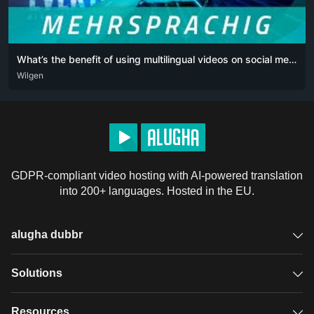
What’s the benefit of using multilingual videos on social media for my business?
DEU
Wilgen
ENG
POR
POR-BR
GDPR-compliant video hosting with AI-powered translation
into 200+ languages. Hosted in the EU.
alugha dubbr
Overview
Solutions
Accessible subtitles
GDPR video hosting
Resources