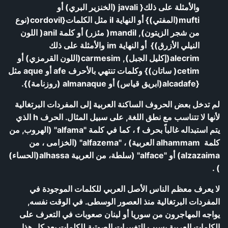
والأمثلة على ذلك{ javali (الخنزير البري) أو
mufti(المفتي)} أو النهاية il مثل الكلمات{cordovil(نوع
من شجر الزيتون), mandil( مئزر) أو كلمة anil( اللون
النيلي الأزرق)} أو النهاية im والأمثلة على ذلك
alecrim(إكليل الجبل), carmesim(اللون القرمزي) أو
cetim( ساتان)} وكلمات تنتهي بالأحرف afe أو aque مثل
{alcadafe(ابريق قياس) أو almanaque (روزنامة)}.
لم تدخل بعض الحروف الساكنة العربية إلى المفردات البرتغالية
لأنها لا تتناسب مع نطق اللغة, على سبيل المثال. الحرف h الذي
يتم استبداله غالباً بحرف f ، كما في كلمة "alfama" (الهروب, من
كلمة alhammam العربية) ، "alfazema" (الخزامى ، من
alzazaima) أو "alface" (سلطة، من العربية alhassa(الحساء)
) .
لا يعرف معظم الناس الأصل العربي للكلمات الموجودة في
المفردات البرتغالية منذ العصور الوسطى. في الوقت نفسه,
يواجه المهاجرون من سوريا أو لبنان صعوبات في التعرف على
الكلمات العربية بسبب التغييرات الصوتية للكلمات بعد كل هذا