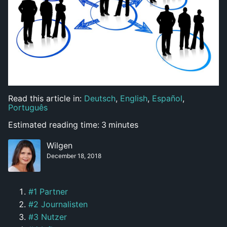
Read this article in:
Deutsch
,
English
,
Español
,
Português
Estimated reading time:
3
minutes
Wilgen
December 18, 2018
#1 Partner
#2 Journalisten
#3 Nutzer