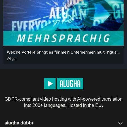
Welche Vorteile bringt es für mein Unternehmen multilinguale Videos auf sozialen Medien zu verwenden
DEU
Wilgen
ENG
POR
POR-BR
GDPR-compliant video hosting with AI-powered translation
into 200+ languages. Hosted in the EU.
alugha dubbr