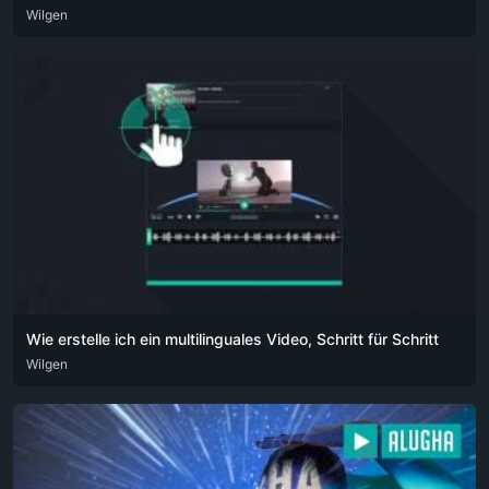
DEU
Wilgen
ENG
POR
Wie erstelle ich ein multilinguales Video, Schritt für Schritt
ARA
Wilgen
DEU
ENG
HIN
POR
RUS
SPA
ZHO