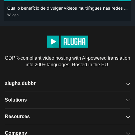
Qual o benefício de divulgar vídeos multilíngues nas redes sociais para o seu negócio?
DEU
Wilgen
ENG
POR
POR-BR
GDPR-compliant video hosting with AI-powered translation
into 200+ languages. Hosted in the EU.
alugha dubbr
Overview
Solutions
Accessible subtitles
GDPR video hosting
Resources
Audio description
Player
Case studies
Company