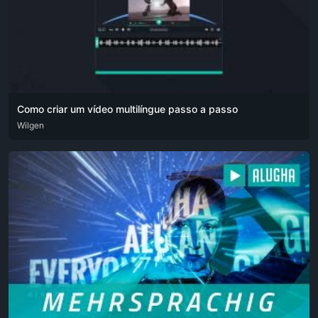
Como criar um vídeo multilíngue passo a passo
ARA
Wilgen
DEU
ENG
HIN
POR
RUS
SPA
ZHO