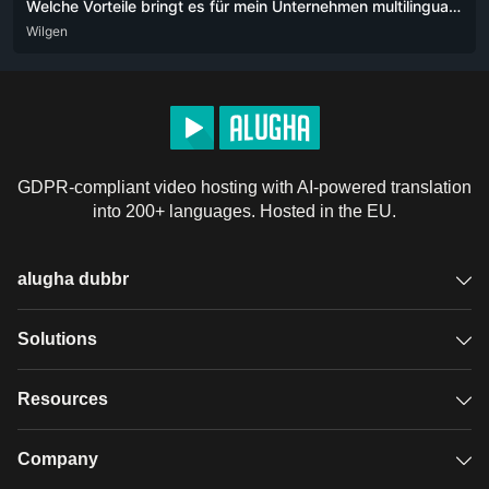
Welche Vorteile bringt es für mein Unternehmen multilinguale Videos auf sozialen Medien zu verwenden
DEU
Wilgen
ENG
POR
POR-BR
GDPR-compliant video hosting with AI-powered translation
into 200+ languages. Hosted in the EU.
alugha dubbr
Overview
Solutions
Accessible subtitles
GDPR video hosting
Resources
Audio description
Player
Case studies
Company