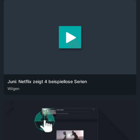
Juni: Netflix zeigt 4 beispiellose Serien
DEU
Wilgen
ENG
POR