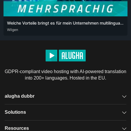
Welche Vorteile bringt es für mein Unternehmen multilinguale Videos auf sozialen Medien zu verwenden
DEU
Wilgen
ENG
POR
POR-BR
GDPR-compliant video hosting with AI-powered translation
into 200+ languages. Hosted in the EU.
alugha dubbr
Overview
Solutions
Accessible subtitles
GDPR video hosting
Resources