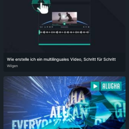
Wie erstelle ich ein multilinguales Video, Schritt für Schritt
ARA
Wilgen
DEU
ENG
HIN
POR
RUS
SPA
ZHO