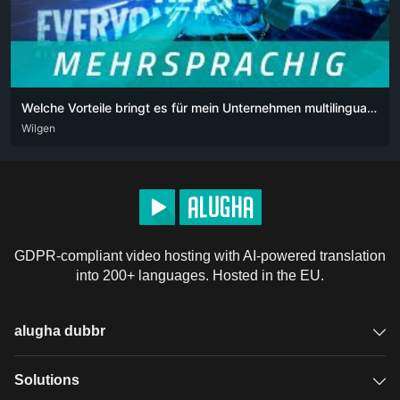
Welche Vorteile bringt es für mein Unternehmen multilinguale Videos auf sozialen Medien zu verwenden
DEU
Wilgen
ENG
POR
POR-BR
GDPR-compliant video hosting with AI-powered translation
into 200+ languages. Hosted in the EU.
alugha dubbr
Overview
Solutions