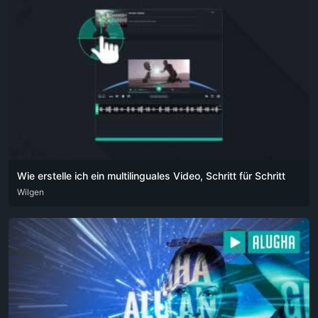
Wie erstelle ich ein multilinguales Video, Schritt für Schritt
ARA
Wilgen
DEU
ENG
HIN
POR
RUS
SPA
ZHO