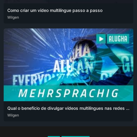
Como criar um vídeo multilíngue passo a passo
ARA
Wilgen
DEU
ENG
HIN
POR
RUS
SPA
ZHO
Qual o benefício de divulgar vídeos multilíngues nas redes sociais para o seu negócio?
DEU
Wilgen
ENG
POR
POR-BR