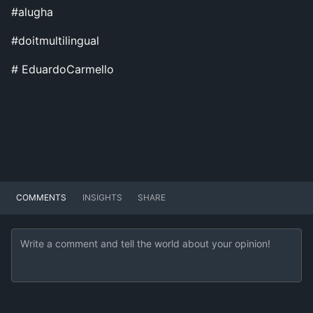
#alugha
#doitmultilingual
# EduardoCarmello
COMMENTS
INSIGHTS
SHARE