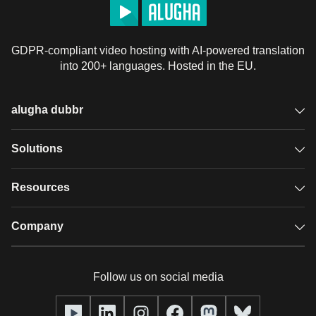
GDPR-compliant video hosting with AI-powered translation
into 200+ languages. Hosted in the EU.
alugha dubbr
Overview
Solutions
Accessible subtitles
GDPR video hosting
Resources
Audio description
Player
Case studies
Company
Glossary
Podcasts with alugha
News & Articles
Pricing
Follow us on social media
Full service
Help center
Our team