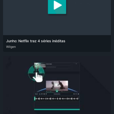
Junho: Netflix traz 4 séries inéditas
DEU
Wilgen
ENG
POR