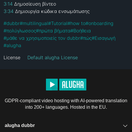
3:14
3:34
 Δημιουργία κώδικα ενσωμάτωσης
#
dubbr
#
multilingual
#
Tutorial
#
how to
#
onboarding
#
πολύγλωσσος
#
πρώτα βήματα
#
Βοήθεια
#
μάθε να χρησιμοποιείς τον dubbr
#
πώς
#
Εισαγωγή
#
alugha
License
Default alugha License
GDPR-compliant video hosting with AI-powered translation
into 200+ languages. Hosted in the EU.
alugha dubbr