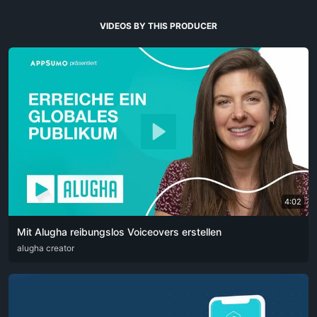
VIDEOS BY THIS PRODUCER
4:02
Mit Alugha reibungslos Voiceovers erstellen
ARA
alugha creator
CAT
DEU
ENG
RUS
SPA
SRP
ZHO