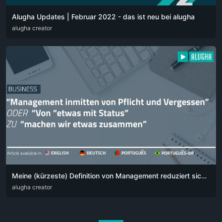
Alugha Updates | Februar 2022 - das ist neu bei alugha
DEU
alugha creator
ENG
Meine (kürzeste) Definition von Management reduziert sich auf einen einfachen Satz:
DEU
alugha creator
ENG
POR