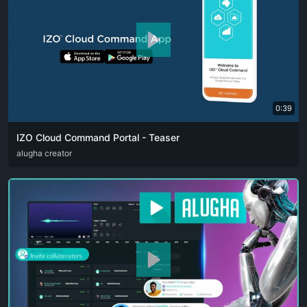
0:39
IZO Cloud Command Portal - Teaser
ARA
alugha creator
ENG
FRA
RUS
SPA
ZHO