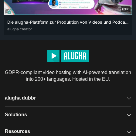
6:06
Die alugha-Plattform zur Produktion von Videos und Podcasts für Content-Creator. Die Revolution der künstlichen Intelligenz 👏🏻
ARA
alugha creator
DEU
ENG
RUS
ZHO
GDPR-compliant video hosting with AI-powered translation
into 200+ languages. Hosted in the EU.
alugha dubbr
Overview
Solutions
Accessible subtitles
GDPR video hosting
Resources