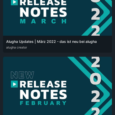
Alugha Updates | März 2022 - das ist neu bei alugha
DEU
alugha creator
ENG