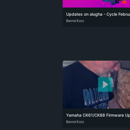
DEU
Bernd Korz
ENG
ARA
Bernd Korz
DEU
ENG
FRA
ZHO