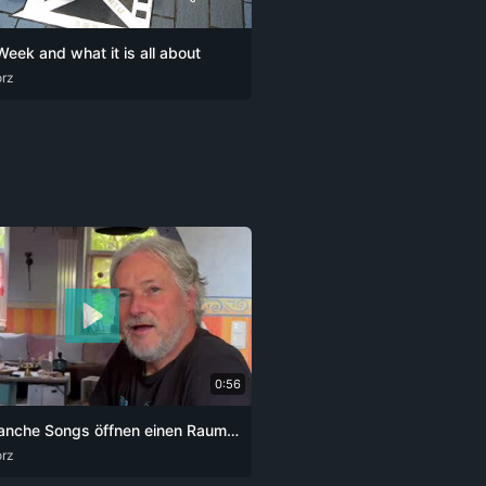
Week and what it is all about
orz
G
0:56
POV Manche Songs öffnen einen Raum. Du steigst rein und weißt nicht mehr, wie lange du schon drin bist.
orz