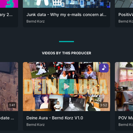
Updates on alugha - Cycle February 2023 to April 2023
Junk data - Why my e-mails concern all of you!
Positiv
DEU
Bernd Korz
ENG
ITA
DEU
Bernd K
EN
VIDEOS BY THIS PRODUCER
♪
1:41
3:52
Yamaha CK61/CK88 Firmware Update – The Hidden [SETTING] + [▼] Trick
Deine Aura - Bernd Korz V1.0
DEU
Bernd Korz
PFL
ZXX
DEU
Bernd K