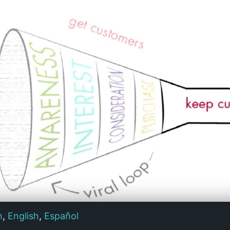
h
,
English
,
Español