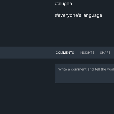
#alugha
#everyone's language
COMMENTS
INSIGHTS
SHARE