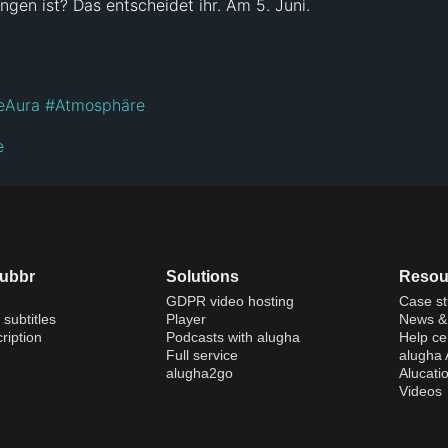
gen ist? Das entscheidet ihr. Am 5. Juni.

eAura
#Atmosphäre
e
dubbr
Solutions
Resou
GDPR video hosting
Case st
 subtitles
Player
News & 
ription
Podcasts with alugha
Help ce
Full service
alugha
alugha2go
Alucati
Videos