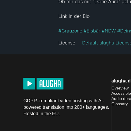
Ob mir das mit "Deine Aura" gelun
Link in der Bio.

#Grauzone
#Eisbär
#NDW
#Dein
License
Default alugha Licens
alugha 
Overview
Accessible
Audio desc
GDPR-compliant video hosting with AI-
Glossary
powered translation into 200+ languages.
Hosted in the EU.