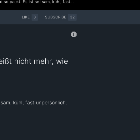
"Eisbär" ist kein Song. Das ist ein Ort. Ich habe bis heute nicht vollständig verstanden, warum mich dieses Lied so packt. Es ist seltsam, kühl, fast unpersönlich. Und gleichzeitig unglaublich einsam und nah. Musik, die eine eigene Welt öffnet – das ist das Höchste, was ein Song erreichen kann. Ob mir das mit "Deine Aura" gelungen ist? Das entscheidet ihr. Am 5. Juni. Link in der Bio. #Grauzone #Eisbär #NDW #DeineAura #Atmosphäre
LIKE
3
SUBSCRIBE
32
ißt nicht mehr, wie
am, kühl, fast unpersönlich. 