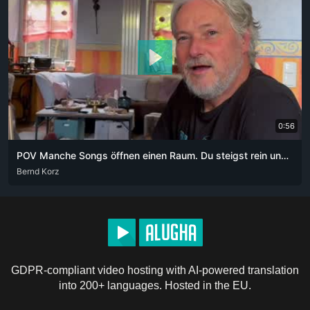
0:56
POV Manche Songs öffnen einen Raum. Du steigst rein und weißt nicht mehr, wie lange du schon drin bist.
DEU
Bernd Korz
GDPR-compliant video hosting with AI-powered translation
into 200+ languages. Hosted in the EU.