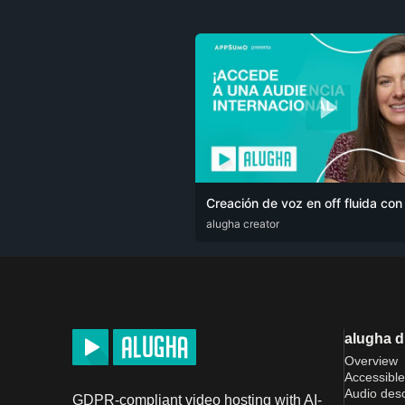
Creación de voz en off fluida con
ARA
alugha creator
CAT
DEU
ENG
RUS
SPA
SRP
alugha 
Overview
Accessible
Audio desc
GDPR-compliant video hosting with AI-