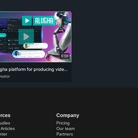
6:06
The alugha platform for producing videos and podcasts designed for content creators. The artificial intelligence revolution 👏🏻
reator
U
ENG
RUS
ZHO
rces
Company
udies
Pricing
Articles
Our team
nter
Partners