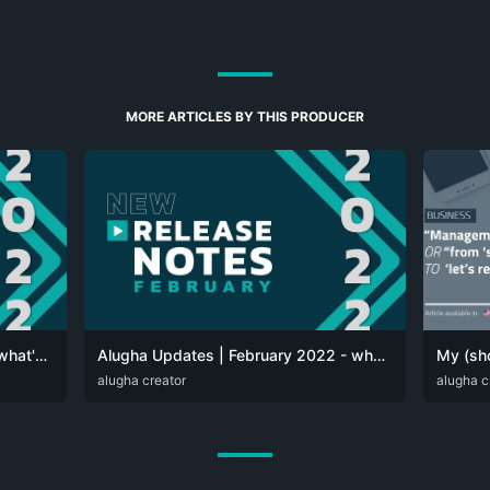
MORE ARTICLES BY THIS PRODUCER
Alugha Updates | March 2022 - what's new at alugha
Alugha Updates | February 2022 - what's new at alugha
DEU
alugha creator
ENG
DEU
alugha c
EN