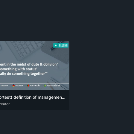
My (shortest) definition of management comes down to one simple sentence:
reator
G
POR