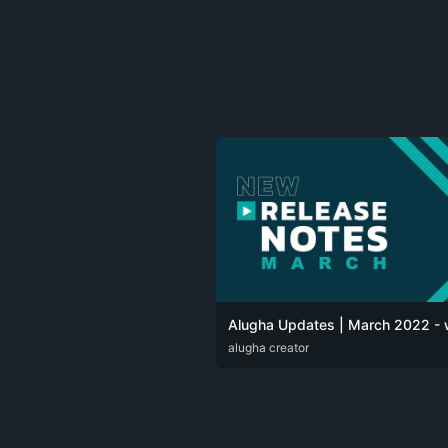
DEU
alugha creator
ENG