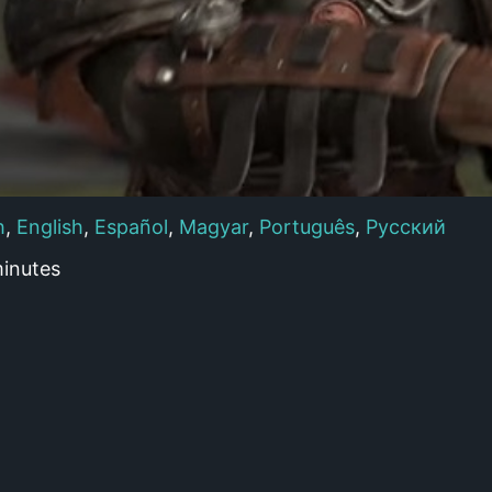
h
,
English
,
Español
,
Magyar
,
Português
,
Русский
inutes