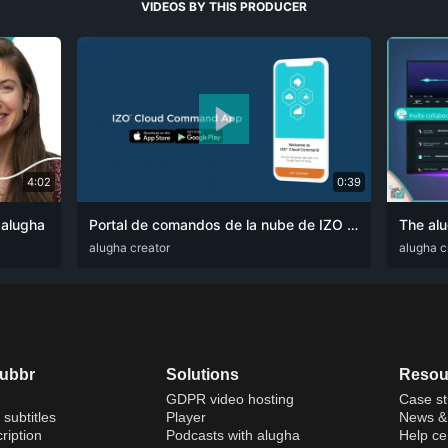
VIDEOS BY THIS PRODUCER
4:02
0:39
 alugha
Portal de comandos de la nube de IZO - Tráiler
ZHO
ARA
alugha creator
ENG
FRA
RUS
SPA
ZHO
ARA
alugha c
DE
dubbr
Solutions
Resou
GDPR video hosting
Case st
 subtitles
Player
News & 
ription
Podcasts with alugha
Help ce