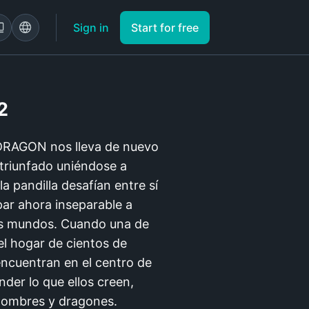
Sign in
Start for free
2
 DRAGON nos lleva de nuevo
triunfado uniéndose a
a pandilla desafían entre sí
 par ahora inseparable a
evos mundos. Cuando una de
el hogar de cientos de
encuentran en el centro de
der lo que ellos creen,
 hombres y dragones.