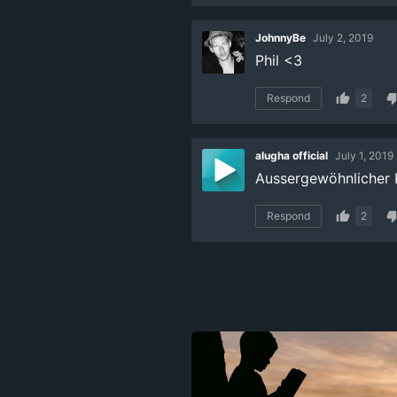
JohnnyBe
July 2, 2019
Phil <3
Respond
2
alugha official
July 1, 2019
Aussergewöhnlicher K
Respond
2