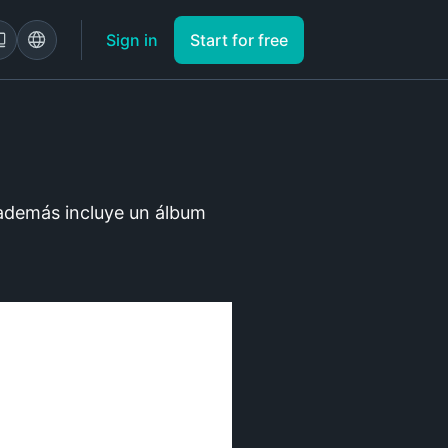
Sign in
Start for free
y además incluye un álbum