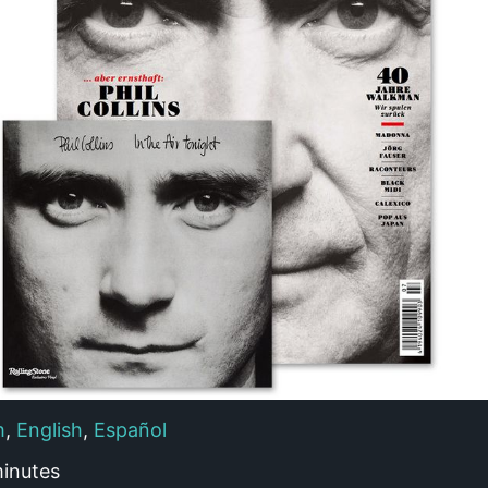
h
,
English
,
Español
inutes