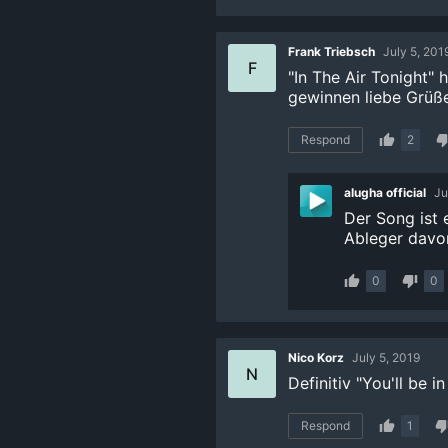
Frank Triebsch
July 5, 201
F
"In The Air Tonight" 
gewinnen liebe Grüß
Respond
2
alugha official
Ju
Der Song ist 
Ableger davo
0
0
Nico Korz
July 5, 2019
N
Definitiv "You'll be 
Respond
1