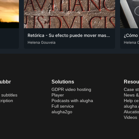
Retórica - Su efecto puede mover masas
DEU
Helena Gouveia
ENG
SPA
DEU
Helena 
EN
dubbr
Solutions
Resou
GDPR video hosting
Case st
 subtitles
Player
News & 
ription
Podcasts with alugha
Help ce
Full service
alugha
alugha2go
Alucati
Videos