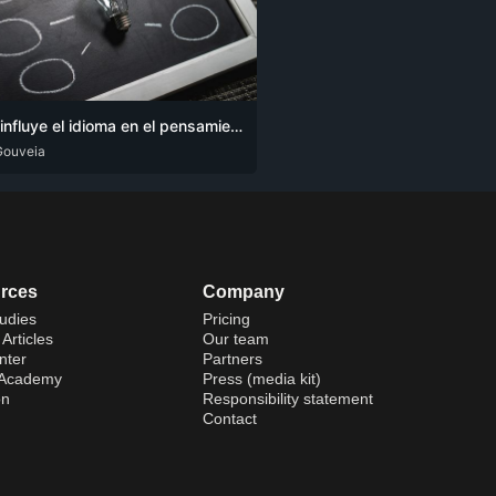
¿Cómo influye el idioma en el pensamiento?
Gouveia
G
SPA
rces
Company
udies
Pricing
Articles
Our team
nter
Partners
 Academy
Press (media kit)
on
Responsibility statement
Contact