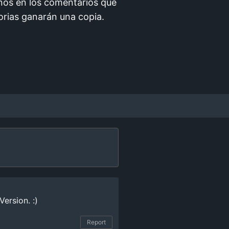
anos en los comentarios qué
torias ganarán una copia.
ersion. :)
Report