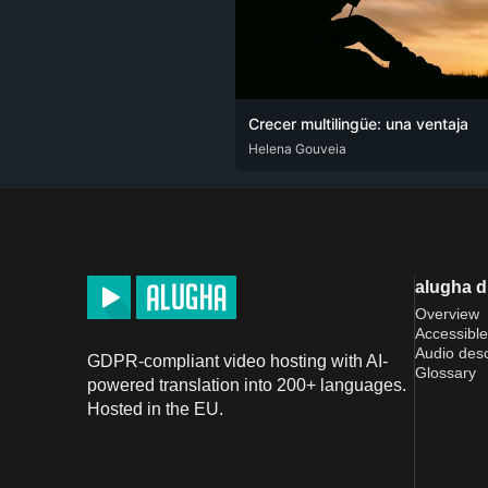
Crecer multilingüe: una ventaja
DEU
Helena Gouveia
ENG
SPA
alugha 
Overview
Accessible
Audio desc
GDPR-compliant video hosting with AI-
Glossary
powered translation into 200+ languages.
Hosted in the EU.