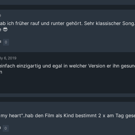
9
hab ich früher rauf und runter gehört. Sehr klassischer Son
e 😎
0
ly 6, 2019
einfach einzigartig und egal in welcher Version er ihn gesu
n
in my heart"..hab den Film als Kind bestimmt 2 x am Tag ges
0