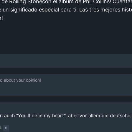
 de Rolling Stonecon el álbum de Phil Collins! Cuént
e un significado especial para ti. Las tres mejores his
n!
n auch "You'll be in my heart", aber vor allem die deutsche V
0