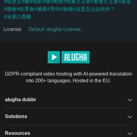
#
哈里宝
#
糖
#
明胶
#
猪
#
肉类
#
纯素主义者
#
素食主义者
#
蔬菜
#
膳食
#
吃零食
#
糖果
#
烹饪
#
脸颊
#
这是怎么运作的？
#
水果口香糖
License
Default alugha License
GDPR-compliant video hosting with AI-powered translation
into 200+ languages. Hosted in the EU.
alugha dubbr
Overview
Solutions
Accessible subtitles
GDPR video hosting
Resources