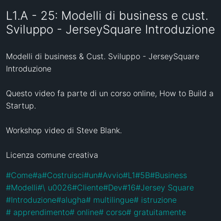
L1.A - 25: Modelli di business e cust.
Sviluppo - JerseySquare Introduzione
Modelli di business & Cust. Sviluppo - JerseySquare 
Introduzione

Questo video fa parte di un corso online, How to Build a 
Startup. 

Workshop video di Steve Blank.

Licenza comune creativa
#
Come
#
a
#
Costruisci
#
un
#
Avvio
#
L1
#
5B
#
Business
#
Modelli
#
\ u0026
#
Cliente
#
Dev
#
16
#
Jersey Square
#
Introduzione
#
alugha
#
 multilingue
#
 istruzione
#
 apprendimento
#
 online
#
 corso
#
 gratuitamente