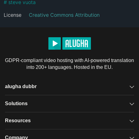
#
 steve vuota
License
Creative Commons Attribution
GDPR-compliant video hosting with AI-powered translation
into 200+ languages. Hosted in the EU.
alugha dubbr
Overview
Solutions
Accessible subtitles
GDPR video hosting
Resources
Audio description
Player
Case studies
Company