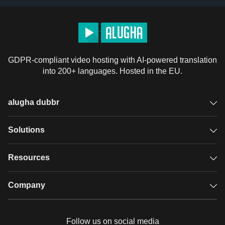
GDPR-compliant video hosting with AI-powered translation
into 200+ languages. Hosted in the EU.
alugha dubbr
Overview
Solutions
Accessible subtitles
GDPR video hosting
Resources
Audio description
Player
Case studies
Company
Glossary
Podcasts with alugha
News & Articles
Pricing
Follow us on social media