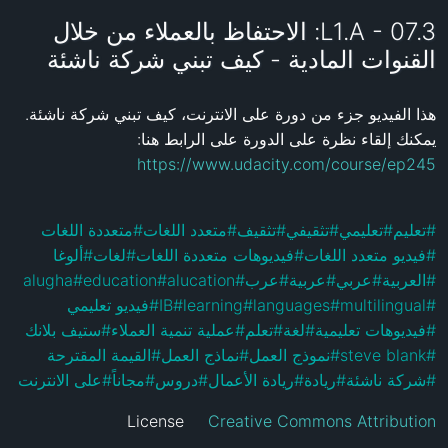
L1.A - 07.3: الاحتفاظ بالعملاء من خلال
القنوات المادية - كيف تبني شركة ناشئة
هذا الفيديو جزء من دورة على الانترنت، كيف تبني شركة ناشئة. 
يمكنك إلقاء نظرة على الدورة على الرابط هنا: 
https://www.udacity.com/course/ep245
متعددة اللغات
#
متعدد اللغات
#
تثقيف
#
تثقيفي
#
تعليمي
#
تعليم
#
ألوغا
#
لغات
#
فيديوهات متعددة اللغات
#
فيديو متعدد اللغات
#
alugha
#
education
#
alucation
#
عرب
#
عربية
#
عربي
#
العربية
#
فيديو تعليمي
#
IB
#
learning
#
languages
#
multilingual
#
ستيف بلانك
#
عملية تنمية العملاء
#
تعلم
#
لغة
#
فيديوهات تعليمية
#
القيمة المقترحة
#
نماذج العمل
#
نموذج العمل
#
steve blank
#
على الانترنت
#
مجاناً
#
دروس
#
ريادة الأعمال
#
ريادة
#
شركة ناشئة
#
License
Creative Commons Attribution