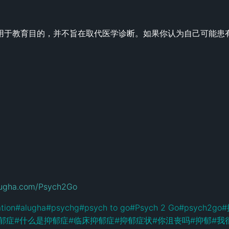
用于教育目的，并不旨在取代医学诊断。如果你认为自己可能患
alugha.com/Psych2Go
tion
#
alugha
#
psychg
#
psych to go
#
Psych 2 Go
#
psych2go
#
郁症
#
什么是抑郁症
#
临床抑郁症
#
抑郁症状
#
你沮丧吗
#
抑郁
#
我