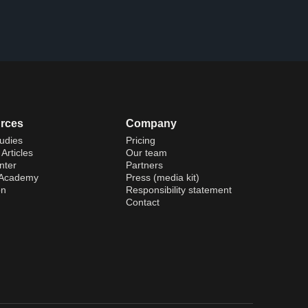
rces
Company
udies
Pricing
Articles
Our team
nter
Partners
 Academy
Press (media kit)
on
Responsibility statement
Contact