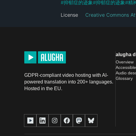
#
抑郁症的迹象
#
抑郁症的迹象
#
精
License
Creative Commons Att
alugha 
Overview
Accessible
Audio desc
GDPR-compliant video hosting with AI-
Glossary
powered translation into 200+ languages.
Hosted in the EU.