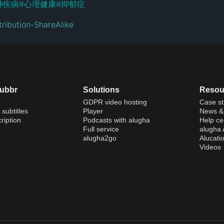
神疾病
#
心理健康
#
抑郁症
ribution-ShareAlike
dubbr
Solutions
Resou
GDPR video hosting
Case st
 subtitles
Player
News & 
ription
Podcasts with alugha
Help ce
Full service
alugha
alugha2go
Alucati
Videos