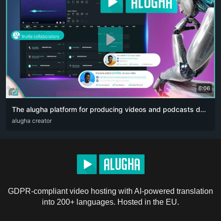
6:06
The alugha platform for producing videos and podcasts designed for content creators. The artificial intelligence revolution 👏🏻
ARA
alugha creator
DEU
ENG
RUS
ZHO
GDPR-compliant video hosting with AI-powered translation
into 200+ languages. Hosted in the EU.