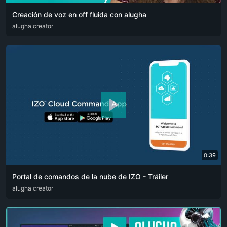
Creación de voz en off fluida con alugha
ARA
alugha creator
CAT
DEU
ENG
RUS
SPA
SRP
ZHO
0:39
Portal de comandos de la nube de IZO - Tráiler
ARA
alugha creator
ENG
FRA
RUS
SPA
ZHO