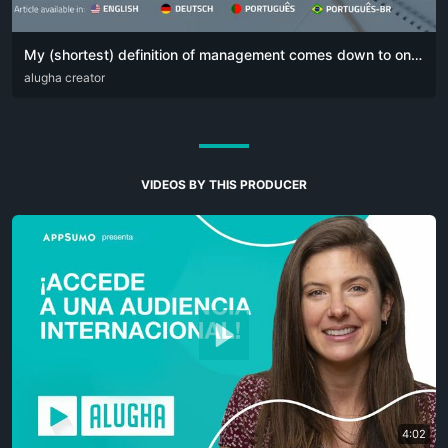
My (shortest) definition of management comes down to one simple sentence:
DEU
alugha creator
ENG
POR
VIDEOS BY THIS PRODUCER
4:02