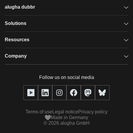
alugha dubbr
Overview
Solutions
Accessible subtitles
GDPR video hosting
Resources
Audio description
Player
Case studies
Company
Glossary
Podcasts with alugha
News & Articles
Pricing
Follow us on social media
Full service
Help center
Our team
alugha2go
alugha Academy
Partners
Alucation
Terms of use
Legal notice
Privacy policy
Press (media kit)
Made in Germany
©
2026
alugha GmbH
Videos
Responsibility statement