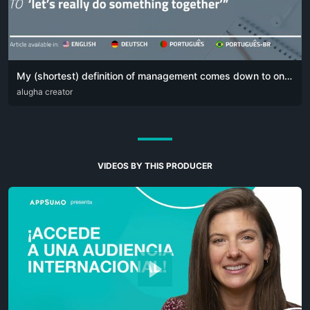
My (shortest) definition of management comes down to one simple sentence:
DEU
alugha creator
ENG
POR
VIDEOS BY THIS PRODUCER