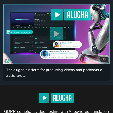
6:06
The alugha platform for producing videos and podcasts designed for content creators. The artificial intelligence revolution 👏🏻
ARA
alugha creator
DEU
ENG
RUS
ZHO
GDPR-compliant video hosting with AI-powered translation