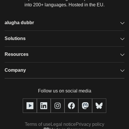
into 200+ languages. Hosted in the EU.
alugha dubbr
Overview
Solutions
Accessible subtitles
GDPR video hosting
Resources
Audio description
Player
Case studies
Company
Glossary
Podcasts with alugha
News & Articles
Pricing
Follow us on social media
Full service
Help center
Our team
alugha2go
alugha Academy
Partners
Alucation
Terms of use
Legal notice
Privacy policy
Press (media kit)