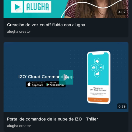
4:02
Creación de voz en off fluida con alugha
ARA
alugha creator
CAT
DEU
ENG
RUS
SPA
SRP
ZHO
0:39
Portal de comandos de la nube de IZO - Tráiler
ARA
alugha creator
ENG
FRA
RUS
SPA
ZHO