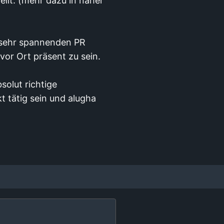
llt. (mehr dazu in naher
r sehr spannenden PR
vor Ort präsent zu sein.
bsolut richtige
 tätig sein und alugha