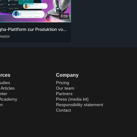
6:06
Die alugha-Plattform zur Produktion von Videos und Podcasts für Content-Creator. Die Revolution der künstlichen Intelligenz 👏🏻
reator
U
ENG
RUS
ZHO
rces
Company
udies
Pricing
Articles
Our team
nter
Partners
 Academy
Press (media kit)
on
Responsibility statement
Contact