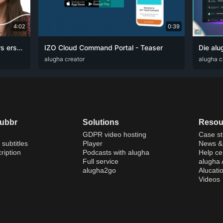
4:02
0:39
Mit Alugha reibungslos Voiceovers erstellen
IZO Cloud Command Portal - Teaser
ZHO
ARA
alugha creator
ENG
FRA
RUS
SPA
ZHO
ARA
alugha c
DE
dubbr
Solutions
Resou
GDPR video hosting
Case st
 subtitles
Player
News & 
ription
Podcasts with alugha
Help ce
Full service
alugha
alugha2go
Alucati
Videos