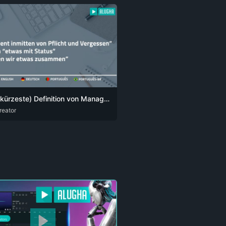
Meine (kürzeste) Definition von Management reduziert sich auf einen einfachen Satz:
reator
G
POR