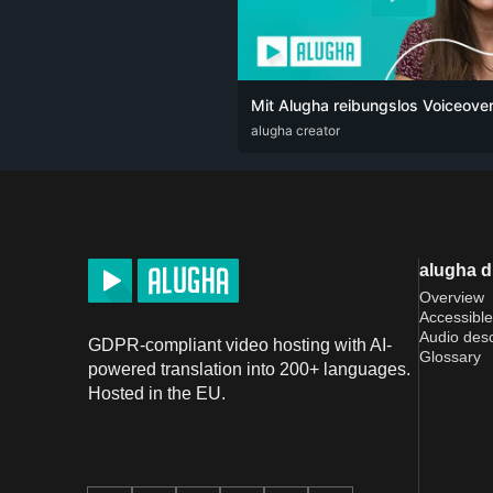
ARA
alugha creator
CAT
DEU
ENG
RUS
SPA
SRP
alugha 
Overview
Accessible
Audio desc
GDPR-compliant video hosting with AI-
Glossary
powered translation into 200+ languages.
Hosted in the EU.