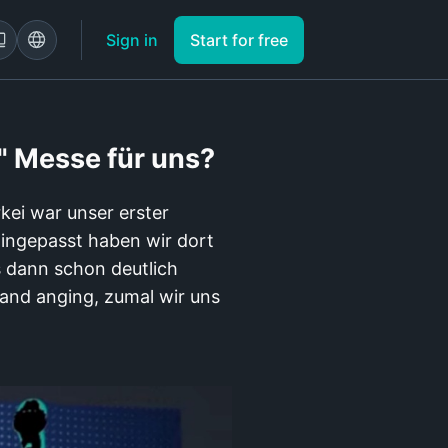
Sign in
Start for free
" Messe für uns?
kei war unser erster
hingepasst haben wir dort
s dann schon deutlich
land anging, zumal wir uns