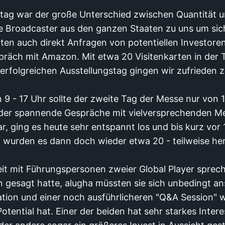
tag war der große Unterschied zwischen Quantität un
 Broadcaster aus den ganzen Staaten zu uns um sich
tten auch direkt Anfragen von potentiellen Investore
präch mit Amazon. Mit etwa 20 Visitenkarten in der
erfolgreichen Ausstellungstag gingen wir zufrieden z
 9 - 17 Uhr sollte der zweite Tag der Messe nur von 
eder spannende Gespräche mit vielversprechenden 
, ging es heute sehr entspannt los und bis kurz vor 
g wurden es dann doch wieder etwa 20 - teilweise h
eit mit Führungspersonen zweier Global Player sprec
gesagt hatte, alugha müssten sie sich unbedingt an
tion und einer noch ausführlicheren "Q&A Session" wa
otential hat. Einer der beiden hat sehr starkes Inter