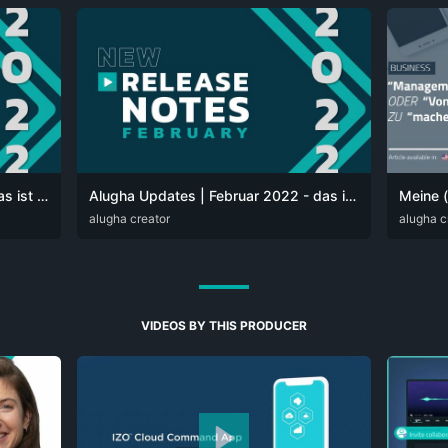
Alugha Updates | März 2022 - das ist neu bei alugha
Alugha Updates | Februar 2022 - das ist neu bei alugha
DEU
alugha creator
ENG
DEU
alugha c
EN
VIDEOS BY THIS PRODUCER