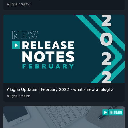
DEU
alugha creator
ENG
Alugha Updates | February 2022 - what's new at alugha
DEU
alugha creator
ENG