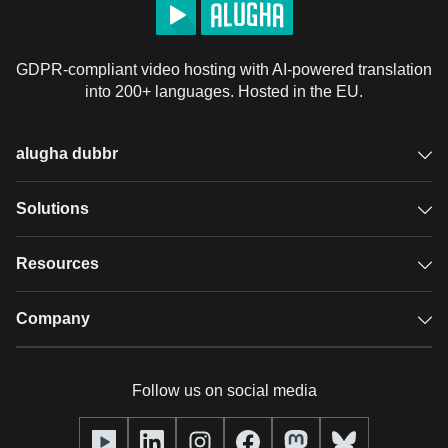
GDPR-compliant video hosting with AI-powered translation
into 200+ languages. Hosted in the EU.
alugha dubbr
Overview
Solutions
Accessible subtitles
GDPR video hosting
Resources
Audio description
Player
Case studies
Company
Glossary
Podcasts with alugha
News & Articles
Pricing
Follow us on social media
Full service
Help center
Our team