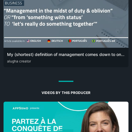
My (shortest) definition of management comes down to one simple sentence:
DEU
alugha creator
ENG
POR
VIDEOS BY THIS PRODUCER