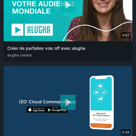
4:02
Créer de parfaites voix off avec alugha
ARA
alugha creator
CAT
DEU
ENG
RUS
SPA
SRP
ZHO
0:39