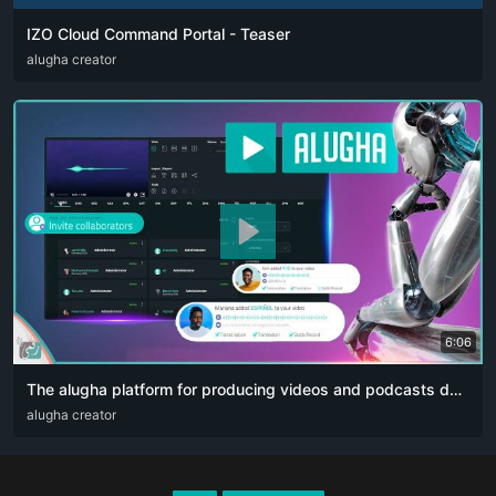
IZO Cloud Command Portal - Teaser
ARA
alugha creator
ENG
FRA
RUS
SPA
ZHO
6:06
The alugha platform for producing videos and podcasts designed for content creators. The artificial intelligence revolution 👏🏻
ARA
alugha creator
DEU
ENG
RUS
ZHO