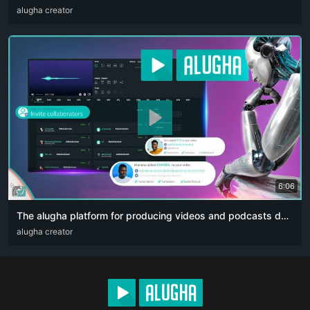
ARA
alugha creator
ENG
FRA
RUS
SPA
ZHO
6:06
The alugha platform for producing videos and podcasts designed for content creators. The artificial intelligence revolution 👏🏻
ARA
alugha creator
DEU
ENG
RUS
ZHO