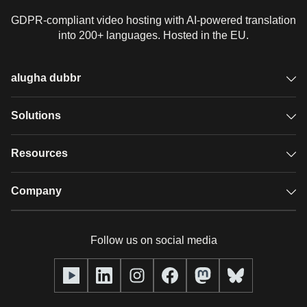
GDPR-compliant video hosting with AI-powered translation
into 200+ languages. Hosted in the EU.
alugha dubbr
Overview
Solutions
Accessible subtitles
GDPR video hosting
Resources
Audio description
Player
Case studies
Company
Glossary
Podcasts with alugha
News & Articles
Pricing
Follow us on social media
Full service
Help center
Our team
alugha2go
alugha Academy
Partners