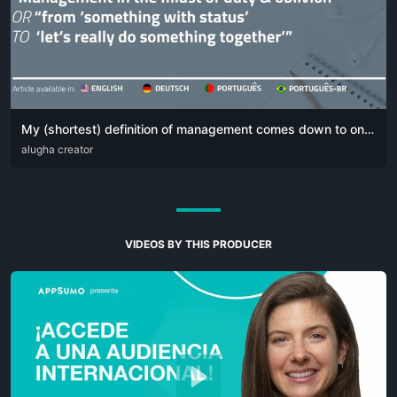
My (shortest) definition of management comes down to one simple sentence:
DEU
alugha creator
ENG
POR
VIDEOS BY THIS PRODUCER