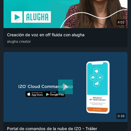
4:02
Creación de voz en off fluida con alugha
ARA
alugha creator
CAT
DEU
ENG
RUS
SPA
SRP
ZHO
0:39
Portal de comandos de la nube de IZO - Tráiler