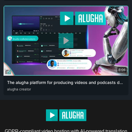
6:06
The alugha platform for producing videos and podcasts designed for content creators. The artificial intelligence revolution 👏🏻
ARA
alugha creator
DEU
ENG
RUS
ZHO
GDPR-compliant video hosting with AI-powered translation