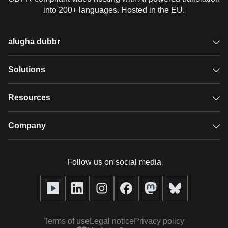
into 200+ languages. Hosted in the EU.
alugha dubbr
Overview
Solutions
Accessible subtitles
GDPR video hosting
Resources
Audio description
Player
Case studies
Company
Glossary
Podcasts with alugha
News & Articles
Pricing
Follow us on social media
Full service
Help center
Our team
alugha2go
alugha Academy
Partners
Alucation
Terms of use
Legal notice
Privacy policy
Press (media kit)