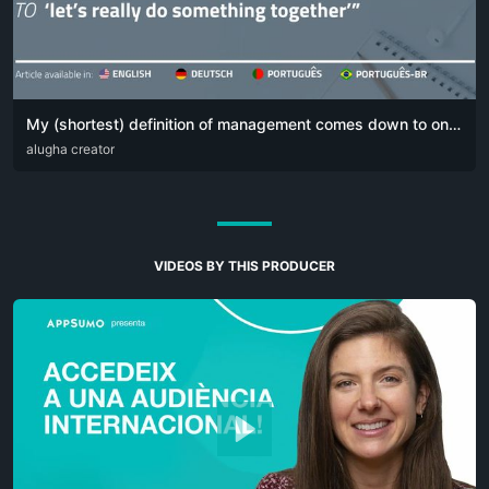
My (shortest) definition of management comes down to one simple sentence:
DEU
alugha creator
ENG
POR
VIDEOS BY THIS PRODUCER