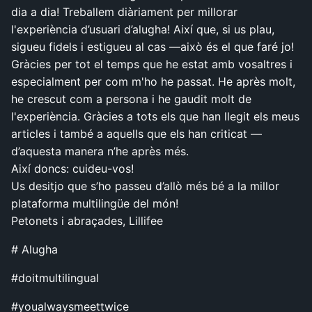
dia a dia! Treballem diàriament per millorar
l'experiència d’usuari d’alugha! Així que, si us plau,
sigueu fidels i estigueu al cas —això és el que faré jo!
Gràcies per tot el temps que he estat amb vosaltres i
especialment per com m'ho he passat. He après molt,
he crescut com a persona i he gaudit molt de
l'experiència. Gràcies a tots els que han llegit els meus
articles i també a aquells que els han criticat —
d’aquesta manera n’he après més.
Així doncs: cuideu-vos!
Us desitjo que s’ho passeu d’allò més bé a la millor
plataforma multilingüe del món!
Petonets i abraçades, Lillifee
# Alugha
#doitmultilingual
#youalwaysmeettwice