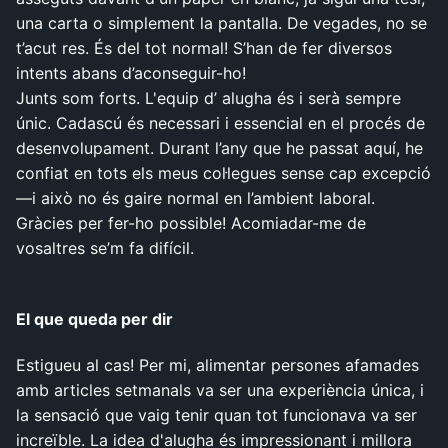
una carta o simplement la pantalla. De vegades, no se
t’acut res. És del tot normal! S’han de fer diversos
intents abans d’aconseguir-ho!
Junts som forts. L'equip d’ alugha és i serà sempre
únic. Cadascú és necessari i essencial en el procés de
desenvolupament. Durant l’any que he passat aquí, he
confiat en tots els meus col·legues sense cap excepció
—i això no és gaire normal en l’ambient laboral.
Gràcies per fer-ho possible! Acomiadar-me de
vosaltres se’m fa difícil.
El que queda per dir
Estigueu al cas! Per mi, alimentar persones afamades
amb articles setmanals va ser una experiència única, i
la sensació que vaig tenir quan tot funcionava va ser
increïble. La idea d'alugha és impressionant i millora