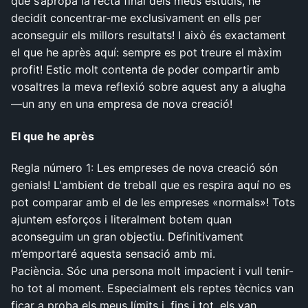
que s’apropa la recta final dels meus estudis, he
decidit concentrar-me exclusivament en ells per
aconseguir els millors resultats! I això és exactament
el que he après aquí: sempre es pot treure el màxim
profit! Estic molt contenta de poder compartir amb
vosaltres la meva reflexió sobre aquest any a alugha
—un any en una empresa de nova creació!
El que he après
Regla número 1: Les empreses de nova creació són
genials! L'ambient de treball que es respira aquí no es
pot comparar amb el de les empreses «normals»! Tots
ajuntem esforços i literalment botem quan
aconseguim un gran objectiu. Definitivament
m’emportaré aquesta sensació amb mi.
Paciència. Sóc una persona molt impacient i vull tenir-
ho tot al moment. Especialment els reptes tècnics van
ficar a proba els meus límits i, fins i tot, els van