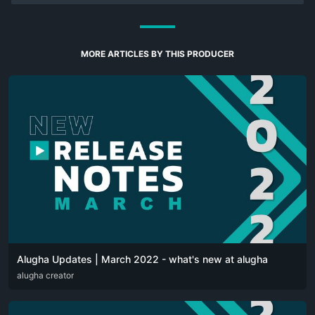
MORE ARTICLES BY THIS PRODUCER
Alugha Updates | March 2022 - what's new at alugha
DEU
alugha creator
ENG