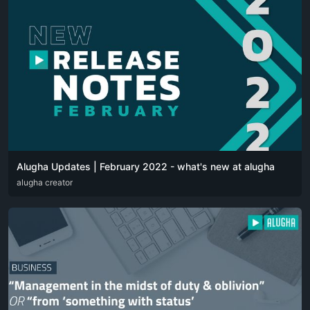
Alugha Updates | February 2022 - what's new at alugha
DEU
alugha creator
ENG