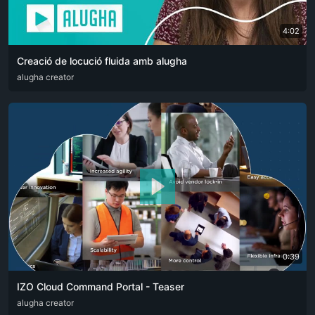
4:02
Creació de locució fluida amb alugha
ARA
alugha creator
CAT
DEU
ENG
RUS
SPA
SRP
ZHO
0:39
IZO Cloud Command Portal - Teaser
ARA
alugha creator
ENG
FRA
RUS
SPA
ZHO