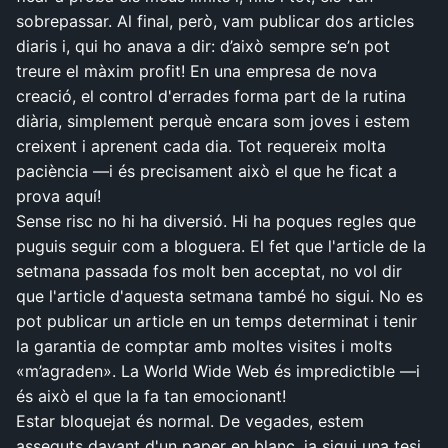
sobrepassar. Al final, però, vam publicar dos articles
diaris i, qui ho anava a dir: d’això sempre se’n pot
treure el màxim profit! En una empresa de nova
creació, el control d'errades forma part de la rutina
diària, simplement perquè encara som joves i estem
creixent i aprenent cada dia. Tot requereix molta
paciència —i és precisament això el que he ficat a
prova aquí!
Sense risc no hi ha diversió. Hi ha poques regles que
puguis seguir com a bloguera. El fet que l'article de la
setmana passada fos molt ben acceptat, no vol dir
que l'article d'aquesta setmana també ho sigui. No es
pot publicar un article en un temps determinat i tenir
la garantia de comptar amb moltes visites i molts
«m’agraden». La World Wide Web és impredictible —i
és això el que la fa tan emocionant!
Estar bloquejat és normal. De vegades, estem
asseguts davant d'un paper en blanc, ja sigui una tesi,