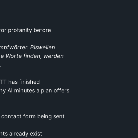
or profanity before
impfwörter. Bisweilen
he Worte finden, werden
.
TT has finished
y AI minutes a plan offers
 contact form being sent
ts already exist