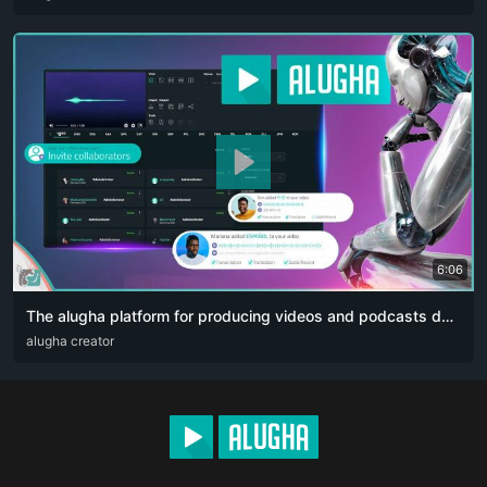
6:06
The alugha platform for producing videos and podcasts designed for content creators. The artificial intelligence revolution 👏🏻
ARA
alugha creator
DEU
ENG
RUS
ZHO