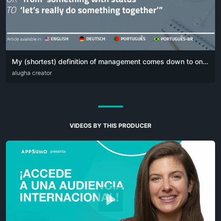
My (shortest) definition of management comes down to one simple sentence:
DEU
alugha creator
ENG
POR
VIDEOS BY THIS PRODUCER