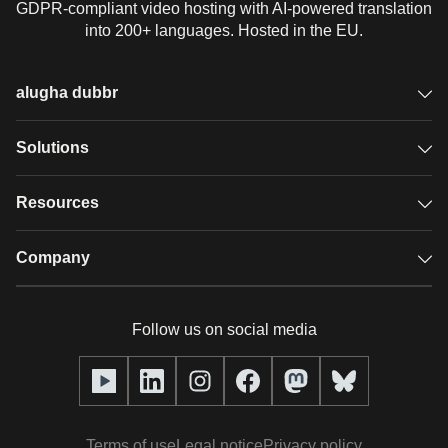
GDPR-compliant video hosting with AI-powered translation
into 200+ languages. Hosted in the EU.
alugha dubbr
Overview
Solutions
Accessible subtitles
GDPR video hosting
Resources
Audio description
Player
Case studies
Company
Glossary
Podcasts with alugha
News & Articles
Pricing
Follow us on social media
Full service
Help center
Our team
alugha2go
alugha Academy
Partners
Alucation
Terms of use
Legal notice
Privacy policy