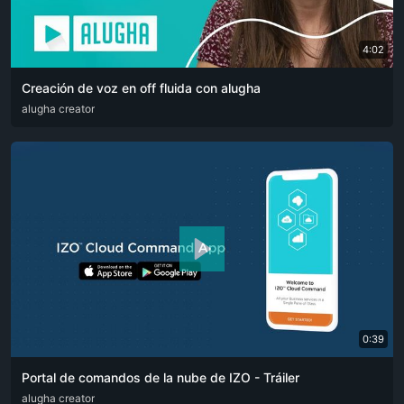
4:02
Creación de voz en off fluida con alugha
ARA
alugha creator
CAT
DEU
ENG
RUS
SPA
SRP
ZHO
0:39
Portal de comandos de la nube de IZO - Tráiler
ARA
alugha creator
ENG
FRA
RUS
SPA
ZHO