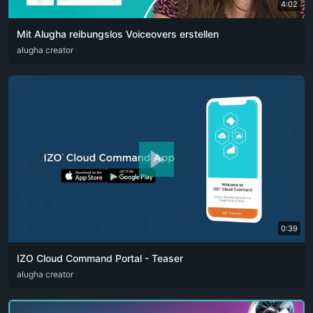
4:02
Mit Alugha reibungslos Voiceovers erstellen
ARA
alugha creator
CAT
DEU
ENG
RUS
SPA
SRP
ZHO
0:39
IZO Cloud Command Portal - Teaser
ARA
alugha creator
ENG
FRA
RUS
SPA
ZHO