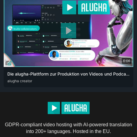
6:06
Die alugha-Plattform zur Produktion von Videos und Podcasts für Content-Creator. Die Revolution der künstlichen Intelligenz 👏🏻
ARA
alugha creator
DEU
ENG
RUS
ZHO
GDPR-compliant video hosting with AI-powered translation
into 200+ languages. Hosted in the EU.