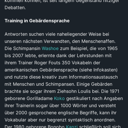
kommen können, ist seit langem Gegenstand hitziger
Debatten.
Training in Gebärdensprache
Antworten suchen viele naheliegender Weise bei
unseren nächsten Verwandten, den Menschenaffen.
Die Schimpansin
Washoe
zum Beispiel, die von 1965
bis 2007 lebte, erlernte dank der Lehrstunden mit
ihrem Trainer Roger Fouts 350 Vokabeln der
amerikanischen Gebärdensprache (siehe Infokasten)
und nutzte diese kreativ zum Informationsaustausch
mit Menschen und Schimpansen. Einige Gebärden
brachte sie sogar ihrem Ziehsohn Loulis bei. Die 1971
geborene Gorilladame
Koko
gestikuliert nach Angaben
ihrer Trainerin sogar über 1000 Wörter und versteht
über 2000 gesprochene englische Begriffe, kann ihr
Vokabular aber nur begrenzt syntaktisch anordnen.
Der 1980 geborene Bonobo
Kanzi
schließlich soll sich