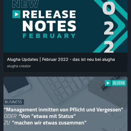
Alugha Updates | Februar 2022 - das ist neu bei alugha
DEU
alugha creator
ENG