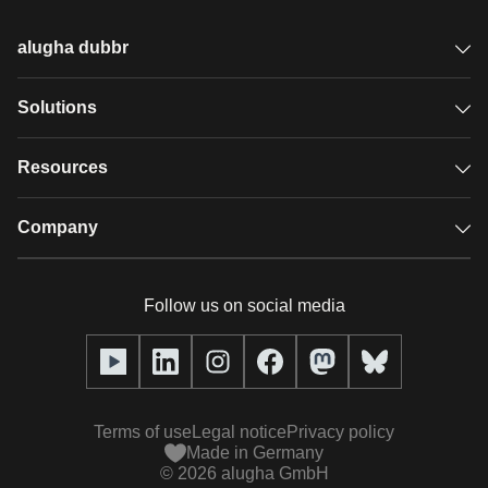
alugha dubbr
Overview
Solutions
Accessible subtitles
GDPR video hosting
Resources
Audio description
Player
Case studies
Company
Glossary
Podcasts with alugha
News & Articles
Pricing
Follow us on social media
Full service
Help center
Our team
alugha2go
alugha Academy
Partners
Alucation
Terms of use
Legal notice
Privacy policy
Press (media kit)
Made in Germany
©
2026
alugha GmbH
Videos