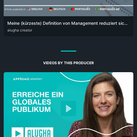
Meine (kürzeste) Definition von Management reduziert sich auf einen einfachen Satz:
DEU
alugha creator
ENG
POR
VIDEOS BY THIS PRODUCER