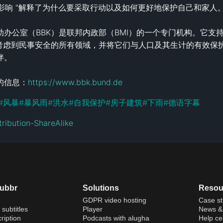
和影响 "解释了为什么要采取行动以及如何更好地保护自己和家人。
办公室（BBK）是联邦内政部（BMI）的一个专门机构。它支
考虑到民事安全的所有领域，并将它们与人口及其生计的有效保护
。

的信息：
https://www.bbk.bund.de
#
风暴
#
暴风雨
#
洪水
#
自我保护
#
房子建筑
#
下雨
#
德语字幕
ribution-ShareAlike
dubbr
Solutions
Resou
GDPR video hosting
Case st
 subtitles
Player
News & 
ription
Podcasts with alugha
Help ce