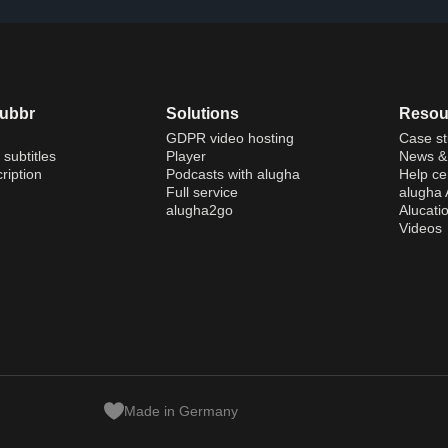
dubbr
Solutions
Resou
GDPR video hosting
Case st
 subtitles
Player
News & 
ription
Podcasts with alugha
Help ce
Full service
alugha
alugha2go
Alucati
Videos
Made in Germany