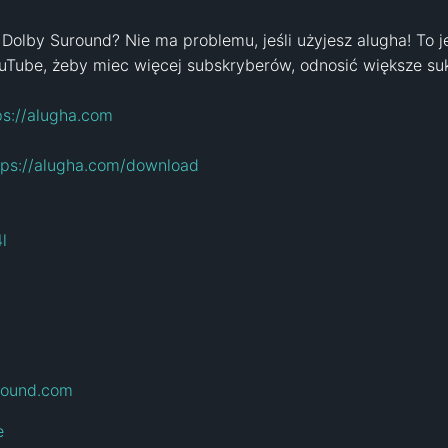
Dolby Suround? Nie ma problemu, jeśli użyjesz alugha! To j
uTube, żeby miec więcej subskryberów, odnosić większe sukc
ps://alugha.com
tps://alugha.com/download
l
ound.com
e