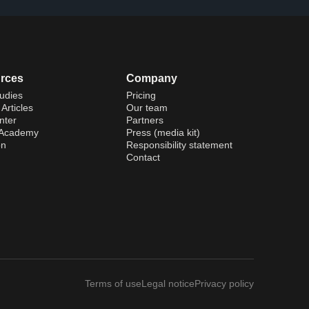
rces
Company
udies
Pricing
Articles
Our team
nter
Partners
 Academy
Press (media kit)
on
Responsibility statement
Contact
Terms of use
Legal notice
Privacy policy