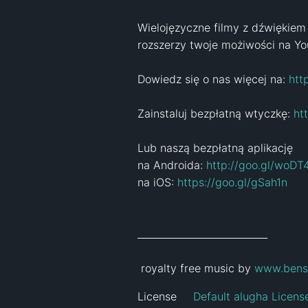
Wielojęzyczne filmy z dźwiękiem 
rozszerzy twoje możiwości na Yo
Dowiedz się o nas więcej na: 
htt
Zainstaluj bezpłatną wtyczkę: 
ht
Lub naszą bezpłatną aplikację 

na Androida: 
http://goo.gl/woDT4
na iOS: 
https://goo.gl/gSah1n
___________________________

 royalty free music by 
www.bens
License
Default alugha Licens