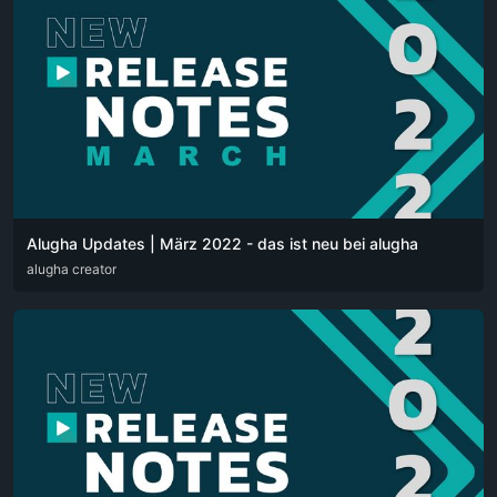
Alugha Updates | März 2022 - das ist neu bei alugha
DEU
alugha creator
ENG