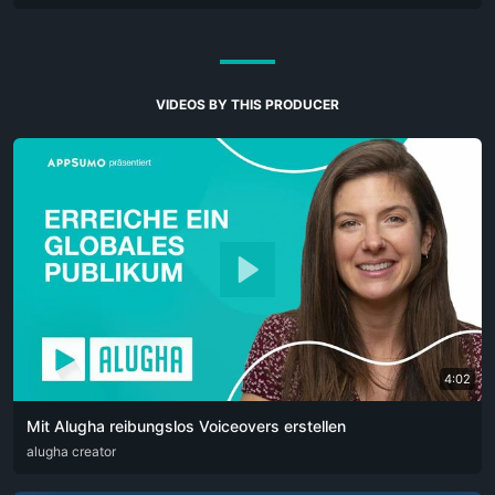
VIDEOS BY THIS PRODUCER
4:02
Mit Alugha reibungslos Voiceovers erstellen
ARA
alugha creator
CAT
DEU
ENG
RUS
SPA
SRP
ZHO