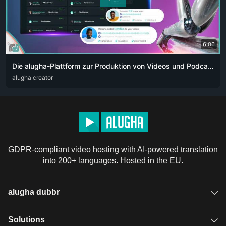
6:06
Die alugha-Plattform zur Produktion von Videos und Podcasts für Content-Creator. Die Revolution der künstlichen Intelligenz 👏🏻
ARA
alugha creator
DEU
ENG
RUS
ZHO
GDPR-compliant video hosting with AI-powered translation
into 200+ languages. Hosted in the EU.
alugha dubbr
Overview
Solutions