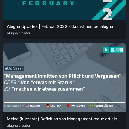
Alugha Updates | Februar 2022 - das ist neu bei alugha
DEU
alugha creator
ENG
Meine (kürzeste) Definition von Management reduziert sich auf einen einfachen Satz:
DEU
alugha creator
ENG
POR