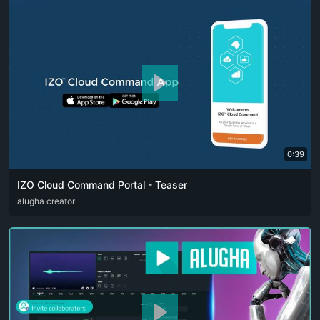
0:39
IZO Cloud Command Portal - Teaser
ARA
alugha creator
ENG
FRA
RUS
SPA
ZHO