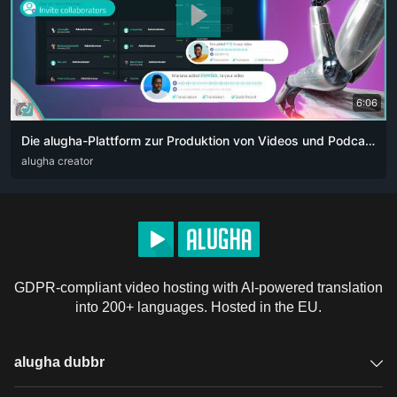
6:06
Die alugha-Plattform zur Produktion von Videos und Podcasts für Content-Creator. Die Revolution der künstlichen Intelligenz 👏🏻
ARA
alugha creator
DEU
ENG
RUS
ZHO
GDPR-compliant video hosting with AI-powered translation
into 200+ languages. Hosted in the EU.
alugha dubbr