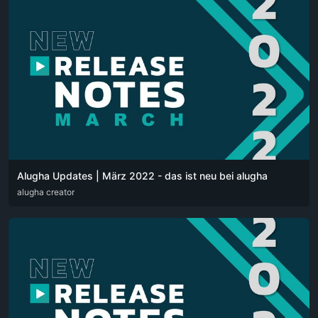
Alugha Updates | März 2022 - das ist neu bei alugha
DEU
alugha creator
ENG