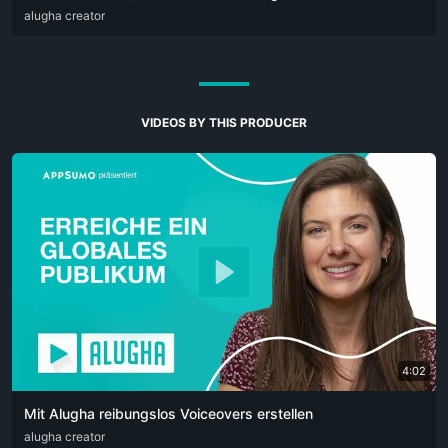
DEU
alugha creator
ENG
POR
VIDEOS BY THIS PRODUCER
4:02
Mit Alugha reibungslos Voiceovers erstellen
ARA
alugha creator
CAT
DEU
ENG
RUS
SPA
SRP
ZHO