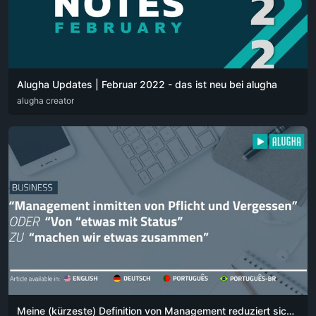
Alugha Updates | Februar 2022 - das ist neu bei alugha
DEU
alugha creator
ENG
Meine (kürzeste) Definition von Management reduziert sich auf einen einfachen Satz: