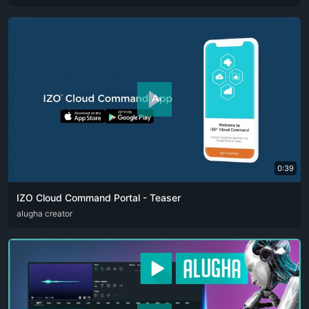
0:39
IZO Cloud Command Portal - Teaser
ARA
alugha creator
ENG
FRA
RUS
SPA
ZHO