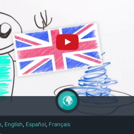
h
,
English
,
Español
,
Français