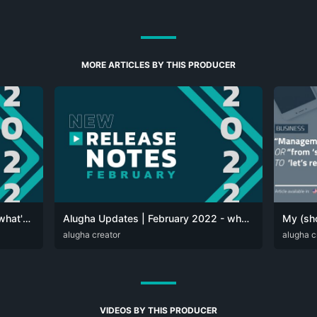
MORE ARTICLES BY THIS PRODUCER
Alugha Updates | March 2022 - what's new at alugha
Alugha Updates | February 2022 - what's new at alugha
DEU
alugha creator
ENG
DEU
alugha c
EN
VIDEOS BY THIS PRODUCER