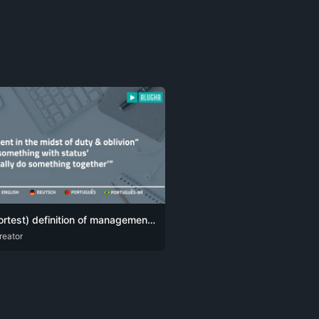
My (shortest) definition of management comes down to one simple sentence:
reator
G
POR