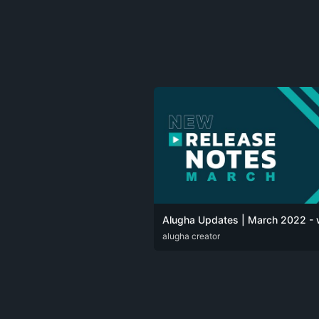
DEU
alugha creator
ENG