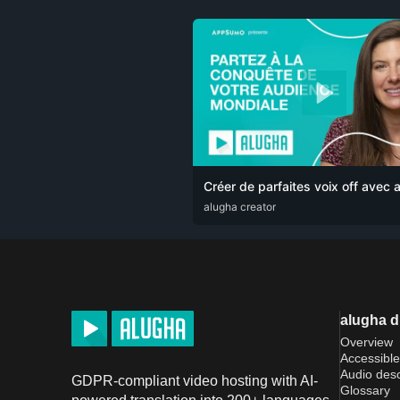
Créer de parfaites voix off avec 
ARA
alugha creator
CAT
DEU
ENG
RUS
SPA
SRP
alugha 
Overview
Accessible
Audio desc
GDPR-compliant video hosting with AI-
Glossary