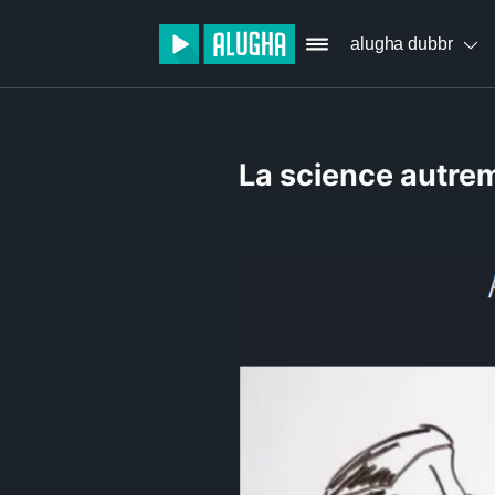
alugha dubbr
La science autr