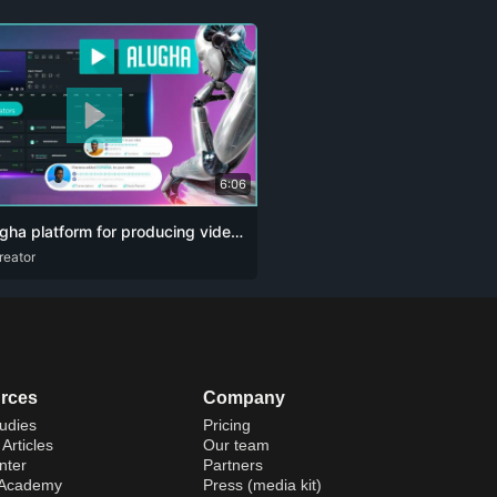
6:06
The alugha platform for producing videos and podcasts designed for content creators. The artificial intelligence revolution 👏🏻
reator
U
ENG
RUS
ZHO
rces
Company
udies
Pricing
Articles
Our team
nter
Partners
 Academy
Press (media kit)