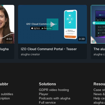
4:02
0:39
alugha
IZO Cloud Command Portal - Teaser
ZHO
ARA
alugha creator
ENG
FRA
RUS
SPA
ZHO
ARA
alugha c
DE
dubbr
Solutions
Resou
GDPR video hosting
Case st
 subtitles
Player
News & 
ription
Podcasts with alugha
Help ce
Full service
alugha