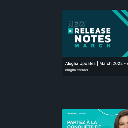
DEU
alugha creator
ENG