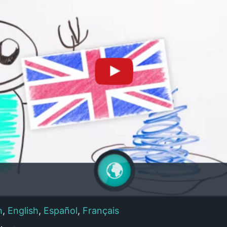
h
,
English
,
Español
,
Français