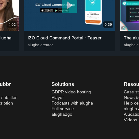
4:02
0:39
alugha
IZO Cloud Command Portal - Teaser
ZHO
ARA
alugha creator
ENG
FRA
RUS
SPA
ZHO
ARA
alugha c
DE
dubbr
Solutions
Resou
GDPR video hosting
Case st
 subtitles
Player
News & 
ription
Podcasts with alugha
Help ce
Full service
alugha
alugha2go
Alucati
Videos