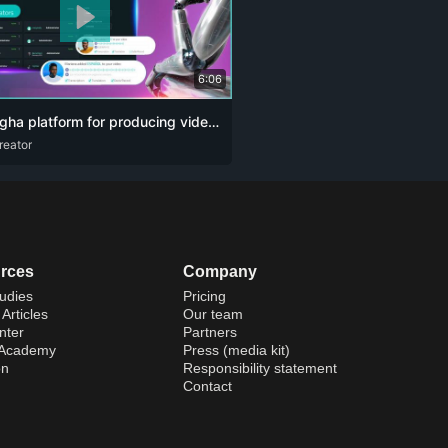
6:06
The alugha platform for producing videos and podcasts designed for content creators. The artificial intelligence revolution 👏🏻
reator
U
ENG
RUS
ZHO
rces
Company
udies
Pricing
Articles
Our team
nter
Partners
 Academy
Press (media kit)
on
Responsibility statement
Contact