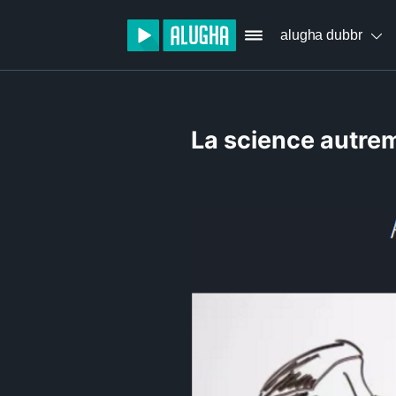
alugha dubbr
La science autr