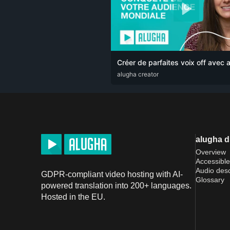
Créer de parfaites voix off avec 
ARA
alugha creator
CAT
DEU
ENG
RUS
SPA
SRP
alugha 
Overview
Accessible
Audio desc
GDPR-compliant video hosting with AI-
Glossary
powered translation into 200+ languages.
Hosted in the EU.