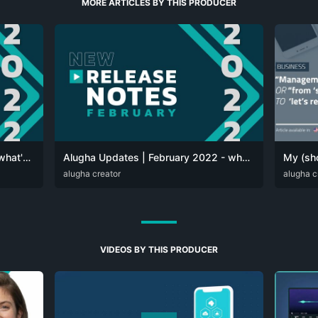
MORE ARTICLES BY THIS PRODUCER
Alugha Updates | March 2022 - what's new at alugha
Alugha Updates | February 2022 - what's new at alugha
DEU
alugha creator
ENG
DEU
alugha c
EN
VIDEOS BY THIS PRODUCER