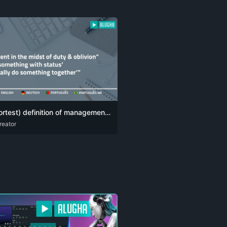
My (shortest) definition of management comes down to one simple sentence:
reator
G
POR