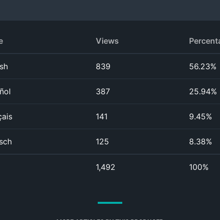
e
Views
Percent
ish
839
56.23%
ñol
387
25.94%
çais
141
9.45%
sch
125
8.38%
1,492
100%