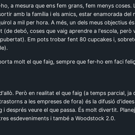
-ho, a mesura que ens fem grans, fem menys coses. La
 sortir amb la família i els amics, estar enamorada d
uirol a mil per hora. A més, un dels meus objectius é
 (de debó, coses que vaig aprendre a l'escola, però v
 pubertat). Em pots trobar fent 80 cupcakes i, sobret
le).
rta molt el que faig, sempre que fer-ho em faci feliç
allò. Però en realitat el que faig (a temps parcial, ja 
 trastorns a les empreses de fora) és la difusió d'idees
 després veure el que passa. És molt divertit. Planejo
altres esdeveniments i també a Woodstock 2.0.