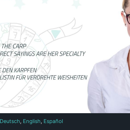
Deutsch
,
English
,
Español