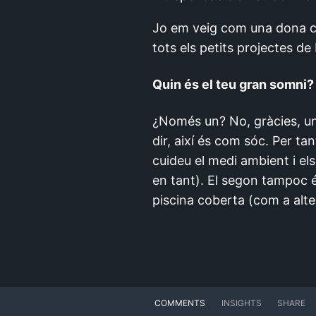
Jo em veig com una dona cas
tots els petits projectes de 
Quin és el teu gran somni?
¿Només un? No, gràcies, un 
dir, així és com sóc. Per t
cuideu el medi ambient i els
en tant). El segon tampoc é
piscina coberta (com a altern
COMMENTS
INSIGHTS
SHARE