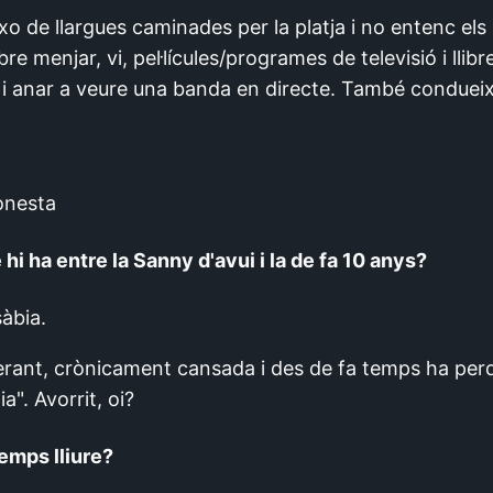
o de llargues caminades per la platja i no entenc els 
 menjar, vi, pel·lícules/programes de televisió i llibre
ar i anar a veure una banda en directe. També condue
onesta
hi ha entre la Sanny d'avui i la de fa 10 anys?
àbia.
erant, crònicament cansada i des de fa temps ha perd
ia". Avorrit, oi?
temps lliure?