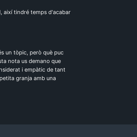
, així tindré temps d'acabar
és un tòpic, però què puc
uesta nota us demano que
onsiderat i empàtic de tant
a petita granja amb una