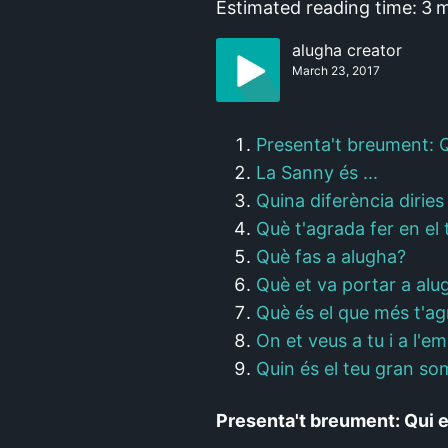
Estimated reading time:
3
m
alugha creator
March 23, 2017
Presenta't breument: Qu
La Sanny és ...
Quina diferència diries
Què t'agrada fer en el 
Què fas a alugha?
Què et va portar a alu
Què és el que més t'ag
On et veus a tu i a l'e
Quin és el teu gran so
Presenta't breument: Qui et