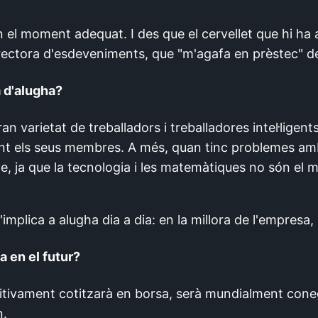
 en el moment adequat. I des que el cervellet que hi ha
irectora d'esdeveniments, que "m'agafa en prèstec" d
 d'alugha?
n varietat de treballadors i treballadores intel·ligents
ant els seus membres. A més, quan tinc problemes amb
e, ja que la tecnologia i les matemàtiques no són el m
plica a alugha dia a dia: en la millora de l'empresa, d
a en el futur?
itivament cotitzarà en borsa, serà mundialment cone
n.