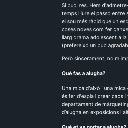
Si puc, res. Hem d'admetre
temps lliure el passo entre
el sou més ràpid que un esq
coses noves com fer ganxet
llarg drama adolescent a la
(prefereixo un pub agradab
Però sincerament, no m'impo
Què fas a alugha?
Una mica d'això i una mica d'
és fer d'espia i crear caos i
departament de màrqueting i
d’alugha en exposicions i 
Què et va portar a alugha?