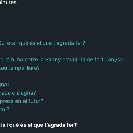
inutes
i ets i què és el que t'agrada fer?
 que hi ha entre la Sanny d'avui i la de fa 10 anys?
teu temps lliure?
gha?
rada d'alugha?
mpresa en el futur?
mni?
s i què és el que t'agrada fer?