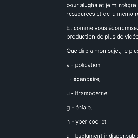
pour alugha et je m’intègr
ressources et de la mémoir
Et comme vous économisez e
production de plus de vidéos
Que dire à mon sujet, le pl
a - pplication
l - égendaire,
u - ltramoderne,
g - éniale,
h - yper cool et
a - bsolument indispensabl