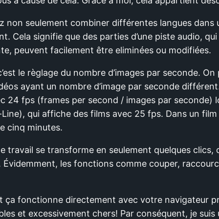
s à cause de cela. Grâce à moi, cela appartient déso
z non seulement combiner différentes langues dans 
. Cela signifie que des parties d’une piste audio, qui
nte, peuvent facilement être eliminées ou modifiées.
 c’est le règlage du nombre d’images par seconde. On 
idéos ayant un nombre d’image par seconde différent.
ec 24 fps (frames per second / images par seconde) l
Line), qui affiche des films avec 25 fps. Dans un film
e cinq minutes.
travail se transforme en seulement quelques clics, c
 Évidemment, les fonctions comme couper, raccourcir
ut ça fonctionne directement avec votre navigateur 
les et excessivement chers! Par conséquent, je sui