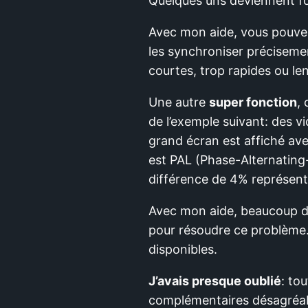
Quelques uns deviennent fou
Avec mon aide, vous pouve
les synchroniser précisement
courtes, trop rapides ou le
Une autre
super fonction
,
de l’exemple suivant: des v
grand écran est affiché av
est PAL (Phase-Alternating-
différence de 4% représent
Avec mon aide, beaucoup de 
pour résoudre ce problème.
disponibles.
J’avais presque oublié
: to
complémentaires désagréab