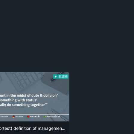
My (shortest) definition of management comes down to one simple sentence: