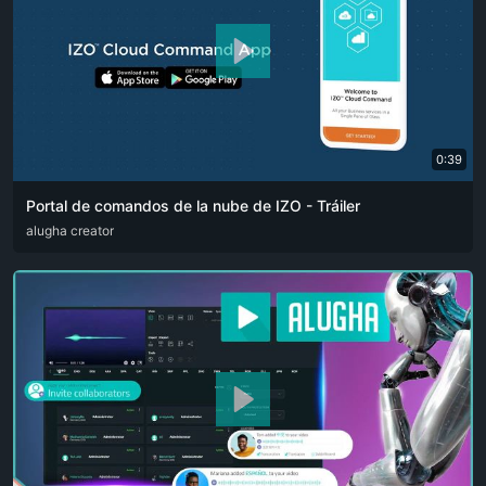
0:39
Portal de comandos de la nube de IZO - Tráiler
ARA
alugha creator
ENG
FRA
RUS
SPA
ZHO