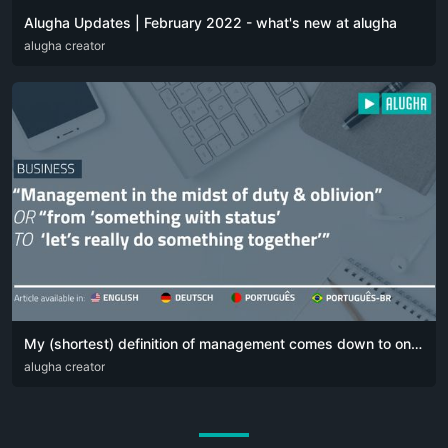
Alugha Updates | February 2022 - what's new at alugha
DEU
alugha creator
ENG
My (shortest) definition of management comes down to one simple sentence:
DEU
alugha creator
ENG
POR