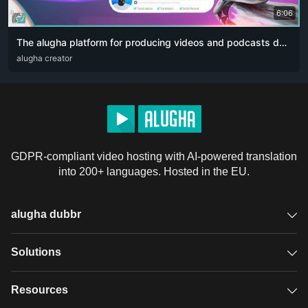
6:06
The alugha platform for producing videos and podcasts designed for content creators. The artificial intelligence revolution 👏🏻
ARA
alugha creator
DEU
ENG
RUS
ZHO
GDPR-compliant video hosting with AI-powered translation
into 200+ languages. Hosted in the EU.
alugha dubbr
Overview
Solutions
Accessible subtitles
GDPR video hosting
Resources