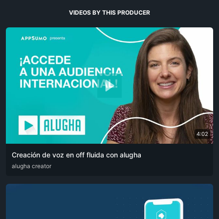
VIDEOS BY THIS PRODUCER
4:02
Creación de voz en off fluida con alugha
ARA
alugha creator
CAT
DEU
ENG
RUS
SPA
SRP
ZHO