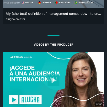
My (shortest) definition of management comes down to one simple sentence:
DEU
alugha creator
ENG
POR
VIDEOS BY THIS PRODUCER
4:02