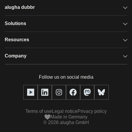
alugha dubbr
Overview
Solutions
Accessible subtitles
GDPR video hosting
Resources
Audio description
Player
Case studies
Company
Glossary
Podcasts with alugha
News & Articles
Pricing
Follow us on social media
Full service
Help center
Our team
alugha2go
alugha Academy
Partners
Alucation
Terms of use
Legal notice
Privacy policy
Press (media kit)
Made in Germany
©
2026
alugha GmbH
Videos
Responsibility statement