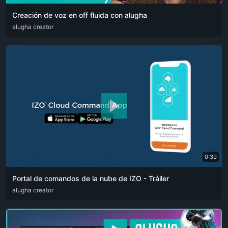
Creación de voz en off fluida con alugha
ARA
alugha creator
CAT
DEU
ENG
RUS
SPA
SRP
ZHO
0:39
Portal de comandos de la nube de IZO - Tráiler
ARA
alugha creator
ENG
FRA
RUS
SPA
ZHO