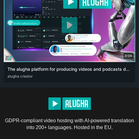
6:06
The alugha platform for producing videos and podcasts designed for content creators. The artificial intelligence revolution 👏🏻
ARA
alugha creator
DEU
ENG
RUS
ZHO
GDPR-compliant video hosting with AI-powered translation
into 200+ languages. Hosted in the EU.