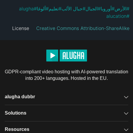
alugha
#
ألوغا
#
تعليم
#
جبال الألب
#
الجبال
#
أوروبا
#
الأرض
#
alucation
#
License
Creative Commons Attribution-ShareAlike
GDPR-compliant video hosting with AI-powered translation
into 200+ languages. Hosted in the EU.
alugha dubbr
Overview
Solutions
Accessible subtitles
GDPR video hosting
Resources