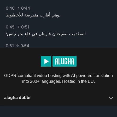
0:40
→
0:44
وهي أقارب منقرضة للأخطبوط.
0:45
→
0:51
اصطدمت صفيحتان قاريتان في قاع بحر تيثس؛
0:51
→
0:54
الصفائح الأوروبية والأفريقية.
0:54
→
0:59
هذه الصفائح قطع من قشرة الأرض، تنقلها التيارات في
الصهارة الساخنة.
GDPR-compliant video hosting with AI-powered translation
into 200+ languages. Hosted in the EU.
0:59
→
1:05
أدى تصادم الصفائح القارية إلى تشتيت محيط تيثس البدائي.
alugha dubbr
1:05
→
1:13
Overview
Solutions
انثنت طبقات صخرية يُقدَّر سمكها بالكيلومترات، وانضغطت