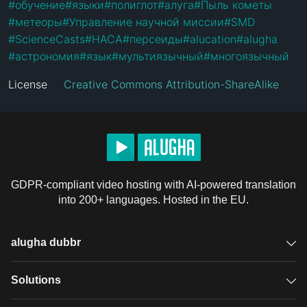
#
обучение
#
языки
#
полиглот
#
алуга
#
Пыль кометы
#
метеоры
#
Управление научной миссии
#
SMD
#
ScienceCasts
#
НАСА
#
персеиды
#
alucation
#
alugha
#
астрономия
#
язык
#
мультиязычный
#
многоязычный
License
Creative Commons Attribution-ShareAlike
GDPR-compliant video hosting with AI-powered translation
into 200+ languages. Hosted in the EU.
alugha dubbr
Overview
Solutions