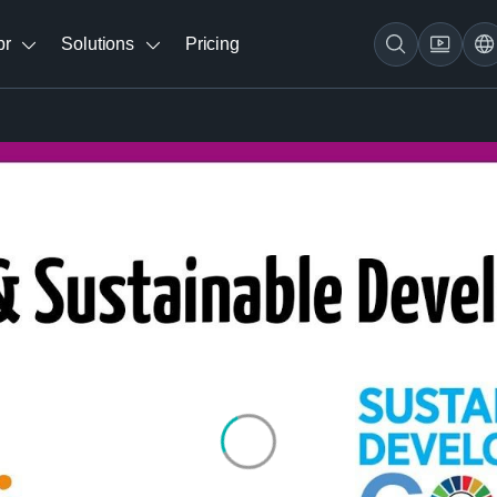
br
Solutions
Pricing