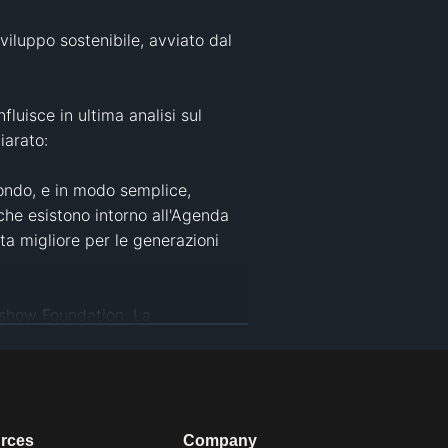
iluppo sostenibile, avviato dal 
luisce in ultima analisi sul 
arato: 

mondo, e in modo semplice, 
che esistono intorno all'Agenda 
a migliore per le generazioni 
show Foundation. La 
 clima
#
UNSSC
enibilità
#
legno
#
clima
#
alucation
rces
Company