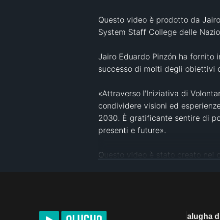
Questo video è prodotto da Jairo 
System Staff College delle Nazio
Jairo Eduardo Pinzón ha fornito in
successo di molti degli obiettivi d
«Attraverso l'Iniziativa di Volont
condividere visioni ed esperienze 
2030. È gratificante sentire di p
presenti e future».

Questo video è stato creato nel
responsabilità per l'accuratezza d
#
fondotinta simpleshow
#
spettac
#
Agenda 2030 delle Nazioni Uni
#
istruzione
#
alugha
#
multilingue
#
alugha 