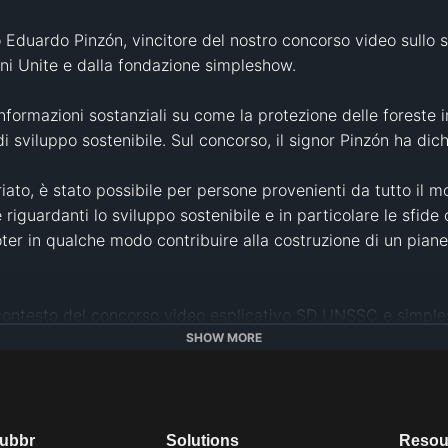
Eduardo Pinzón, vincitore del nostro concorso video sullo sv
ni Unite e dalla fondazione simpleshow.

formazioni sostanziali su come la protezione delle foreste inf
i sviluppo sostenibile. Sul concorso, il signor Pinzón ha dichi
ariato, è stato possibile per persone provenienti da tutto il 
riguardanti lo sviluppo sostenibile e in particolare le sfide 
oter in qualche modo contribuire alla costruzione di un pianet
 contesto del concorso video esplicativo SD UNSSC e simple
ei contenuti forniti spetta esclusivamente agli autori.
SHOW MORE
olo semplice
#
video esplicativo
#
SDG
#
SDG 13
#
Azione per il
te
#
ONU
#
foreste
#
foresta pluviale
#
sviluppo sostenibile
#
sost
lingue
#
apprendimento
#
Nazioni Unite
dubbr
Solutions
Resou