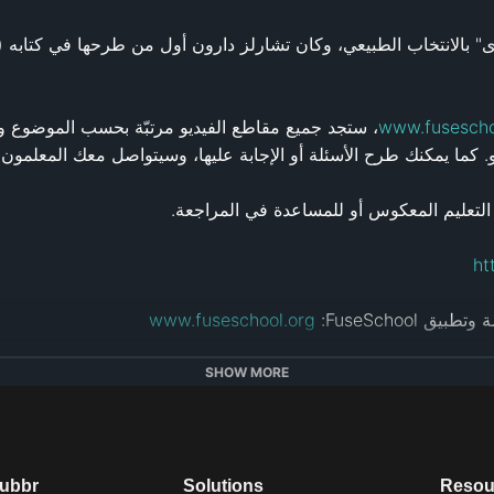
www.fusescho
ht
FuseSchoo:‏ 
www.fuseschool.org
 
https://alugha.com/FuseSchool
SHOW MORE
Attribution-NonCommercial CC BY (عرض مستند الترخيص: 
http://creati
info@fuseschool
dubbr
Solutions
Resou