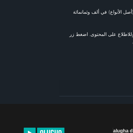
وتُسمّى نظرية المنافسة و"البقاء للأقوى" بالانتخاب الطبيعي، وكان تشارلز دارون أول من طرحها في كتابه (أصل الأنواع) في ألف وثمانمائة 
، ستجد جميع مقاطع الفيديو مرتبّة بحسب الموضوع وللاطلاع على المحتوى. اضغط زر 
). يُمكنك تنزيل الفيديو للاستخدام التعليمي غير الهادف للربح. إذا كنت ترغب في تعديل 
alugha 