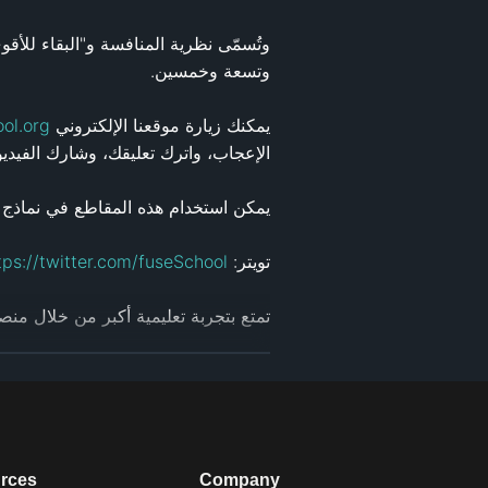
يمكنك زيارة موقعنا الإلكتروني 
ol.org
تويتر: 
tps://twitter.com/fuseSchool
تمتع بتجربة تعليمية أكبر من خلال منصة وتطبيق l
انقر هنا لمشاهدة مزيدٍ من الفيديوهات:
هذا المورد التعليمي المفتوح مجاني بموجب ترخيص المشاع الإبداعي: -NC
vecommons.org/licenses/by-nc/4.0/
الفيديو، يُرجى التواصل معنا على: 
.org
rces
Company