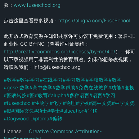
验：
www.fuseschool.org
点击这里查看更多视频：
https://alugha.com/FuseSchool
此开放式教育资源在知识共享许可协议下免费使用：署名-非
商业性 CC BY-NC（查看许可证契约：
http://creativecommons.org/licenses/by-nc/4.0/
）。你可
以下载视频用于非营利性的教育用途。如果你想修改视频，
请联系我们：info@fuseschool.org
#
数学
#
数字学习
#
在线学习
#
学习数学
#
学校数学
#
数学
#
gcse 数学
#
高中数学
#
数学帮助
#
免费在线教育
#
功能
#
变换
#
图表转换
#
图
#
教育
#
alugha
#
多种语言
#
语言
#
学习
#
fuseschool
#
生物学
#
化学
#
物理
#
学校
#
高中文凭
#
中学文凭
#
IB
#
国际文凭
#
硕士
#
学士
#
alucation
#
平移
#
Dogwood Diploma
#
偏转
License
Creative Commons Attribution-
NonCommercial