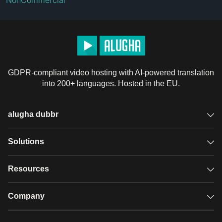
GDPR-compliant video hosting with AI-powered translation
into 200+ languages. Hosted in the EU.
alugha dubbr
Overview
Solutions
Accessible subtitles
GDPR video hosting
Resources
Audio description
Player
Case studies
Company
Glossary
Podcasts with alugha
News & Articles
Pricing