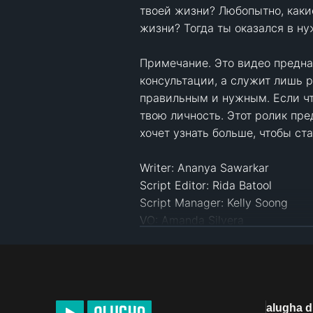
твоей жизни? Любопытно, каки
жизни? Тогда ты оказался в ну
Примечание. Это видео предна
консультации, а служит лишь р
правильным и нужным. Если что-
твою личность. Этот ролик пре
хочет узнать больше, чтобы ста
Writer: Ananya Sawarkar 

Script Editor: Rida Batool 

Script Manager: Kelly Soong 

VO: Amanda Silvera

Animator: Naphia

YouTube Manager: Cindy Cheong 
Источники:

alugha 