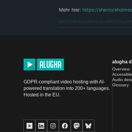
Mehr hier: 
https://sherlockholm
#
Krimi
#
Mord
#
Mörder
#
Kriminell
#
#
London
#
Baker Street
#
Arthur D
License
Public Domain
alugha 
Overview
Accessible
Audio desc
GDPR-compliant video hosting with AI-
Glossary
powered translation into 200+ languages.
Hosted in the EU.