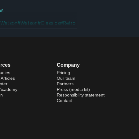
os
 Watson
#
Watson
#
Classics
#
Retro
rces
Company
udies
Pricing
Articles
Our team
nter
Partners
 Academy
Press (media kit)
on
Responsibility statement
Contact