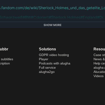
es.fandom.com/de/wiki/Sherlock_Holmes_und_das_geteilte_L
Schwarzweiß
#
BW
#
Coloriert
#
Sherlock Holmes
#
England
#
Dr.
oyle
SHOW MORE
dubbr
Solutions
Resou
GDPR video hosting
Case st
 subtitles
Player
News & 
ription
Podcasts with alugha
Help ce
Full service
alugha
alugha2go
Alucati
Videos