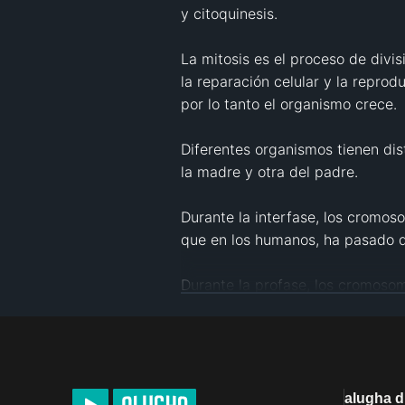
y citoquinesis.

La mitosis es el proceso de divis
la reparación celular y la reprod
por lo tanto el organismo crece.

Diferentes organismos tienen di
la madre y otra del padre.

Durante la interfase, los cromos
que en los humanos, ha pasado d
Durante la profase, los cromosom
Durante la metafase la membrana
alinean en el ecuador de la célula.
La etapa final es la citoquinesi
alugha 