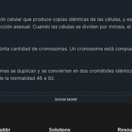
ión celular que produce copias idénticas de las células, y es
ucción asexual. Cuando las células se dividen por mitosis, e
stinta cantidad de cromosomas. Un cromosoma está compues
omas se duplican y se convierten en dos cromátides idénticas
e la normalidad 46 a 92.

as se condensan en el núcleo, y las fibras fusiformes se for
SHOW MORE
 nuclear se rompe, las fibras fusiformes se unen a los cr


s. La membrana celular se aprieta para separar los dos conju
dubbr
Solutions
Resou