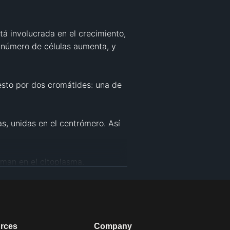
tá involucrada en el crecimiento, 
l número de células aumenta, y 
to por dos cromátides: una de 
, unidas en el centrómero. Así 
man en el citoplasma.

omosomas y los cromosomas se 
ntos de cromátides en dos 
rces
Company