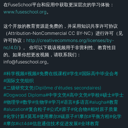
在FuseSchool平台和应用中获取更深层次的学习体验：
www.fuseschool.org
。

这个开放的教育资源是免费的，并采用知识共享许可协议
（Attribution-NonCommercial CC BY-NC）进行许可（见
许可协议：
http://creativecommons.org/licenses/by-
nc/4.0/
）。 你可以下载该视频用于非营利性、教育性目
的。如果你想更改视频，请联系我们：
info@fuseschool.org。
#
科学视频
#
视频
#
免费在线课程
#
学生
#
国际高中毕业会考
#
国际文凭组织
#
二级研究文凭(Diplôme d'études secondaires)
#
Dogwood Diploma
#
中学文凭
#
高中文凭
#
学校
#
硕士
#
学士
#
物理学
#
数学
#
生物学
#
学习
#
语言
#
多语言
#
alugha
#
教育
#
alucation
#
复合粒子
#
公式
#
原子
#
化合物
#
相对原子质量
#
化学计算
#
莫耳
#
使用摩尔
#
碳原子
#
1摩尔
#
平衡方程
#
化学
#
摩尔
#
ict4d
#
信息通信技术促进发展
#
全球教育