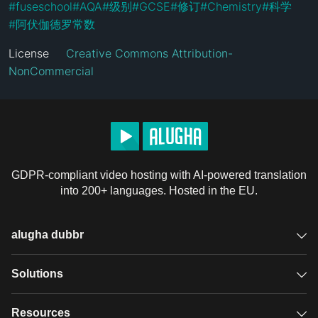
#
fuseschool
#
AQA
#
级别
#
GCSE
#
修订
#
Chemistry
#
科学
#
阿伏伽德罗常数
License
Creative Commons Attribution-
NonCommercial
GDPR-compliant video hosting with AI-powered translation
into 200+ languages. Hosted in the EU.
alugha dubbr
Overview
Solutions
Accessible subtitles
GDPR video hosting
Resources